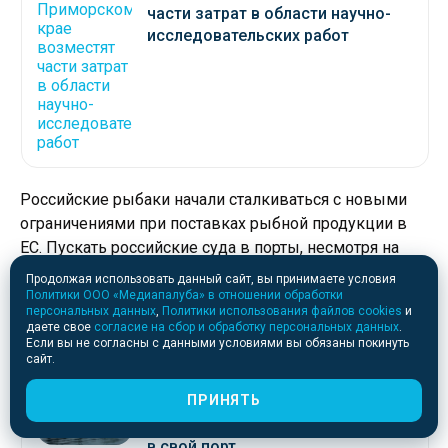
части затрат в области научно-
исследовательских работ
Российские рыбаки начали сталкиваться с новыми
ограничениями при поставках рыбной продукции в
ЕС. Пускать российские суда в порты, несмотря на
наличие всех необходимых документов,
Продолжая использовать данный сайт, вы принимаете условия
отказываются Нидерланды — крупный транспортный
Политики ООО «Медиапалуба» в отношении обработки
персональных данных
,
Политики использования файлов cookies
и
хаб, через который российская рыба поставляется в
даете свое
согласие на сбор и обработку персональных данных
.
ЕС.
Если вы не согласны с данными условиями вы обязаны покинуть
сайт.
ПРИНЯТЬ
Нидерланды отказались пускать
рыболовное судно «Беломорье»
в свой порт