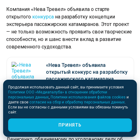
Компания «Нева Тревел» объявила о старте
открытого
конкурса
на разработку концепции
экстерьера пассажирских катамаранов. Этот проект
— не только возможность проявить свои творческие
способности, но и шанс внести вклад в развитие
современного судоходства.
«Нева Тревел» объявила
открытый конкурс на разработку
пассажирского катамарана
Продолжая использовать данный сайт, вы принимаете условия
Политики ООО «Медиапалуба» в отношении обработки
персональных данных
,
Политики использования файлов cookies
и
даете свое
согласие на сбор и обработку персональных данных
.
Если вы не согласны с данными условиями вы обязаны покинуть
сайт.
Гособвинитель в ходе прений сторон запросил
ПРИНЯТЬ
максимально возможное наказание Сергею
Денисенко, обвиняемому по уголовному делу об