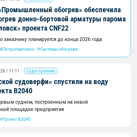
«Промышленный обогрев» обеспечила
огрев донно-бортовой арматуры парома
ловск» проекта CNF22
 заказчику планируется до конца 2026 года.
Петропавловск
Системы обогрева
26 / 11:11
Судостроение
ской судоверфи» спустили на воду
екта В2040
ервым судном, построенным на новой
ной площадке предприятия.
Проект В2040