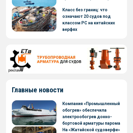
Класс без границ: что
означают 20 судов под
классом РС на китайских
верфях
реклама
Главные новости
Компания «Промышленный
обогрев» обеспечила
электрообогрев донно-
бортовой арматуры парома
«Петропавловск» проекта
На «Жатайской судоверфи»