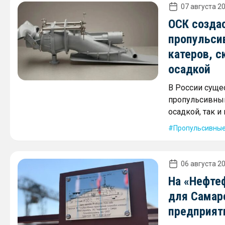
07 августа 20
ОСК созда
пропульси
катеров, с
осадкой
В России суще
пропульсивным
осадкой, так 
Пропульсивные
06 августа 20
На «Нефте
для Самар
предприят