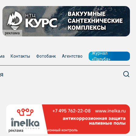
реклама
Журнал
ма
Контакты
Фотобанк
Агентство
«Палуба»
я
реклама