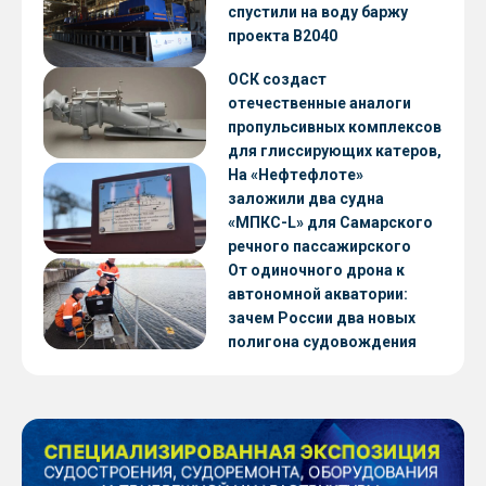
CNF22
спустили на воду баржу
проекта В2040
ОСК создаст
отечественные аналоги
пропульсивных комплексов
для глиссирующих катеров,
скоростных судов и судов с
На «Нефтефлоте»
малой осадкой
заложили два судна
«МПКС-L» для Самарского
речного пассажирского
предприятия
От одиночного дрона к
автономной акватории:
зачем России два новых
полигона судовождения