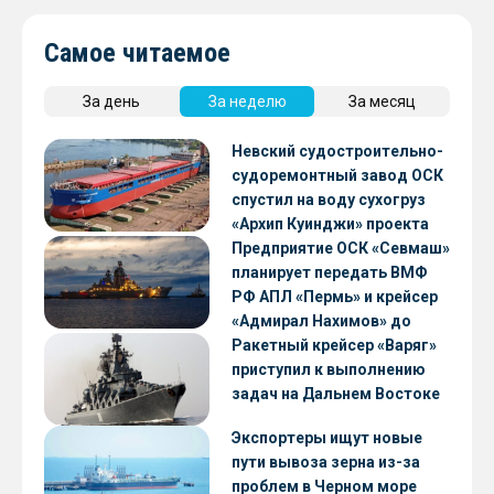
Самое читаемое
За день
За неделю
За месяц
Невский судостроительно-
судоремонтный завод ОСК
спустил на воду сухогруз
«Архип Куинджи» проекта
RSD59
Предприятие ОСК «Севмаш»
планирует передать ВМФ
РФ АПЛ «Пермь» и крейсер
«Адмирал Нахимов» до
конца 2026 года
Ракетный крейсер «Варяг»
приступил к выполнению
задач на Дальнем Востоке
Экспортеры ищут новые
пути вывоза зерна из-за
проблем в Черном море