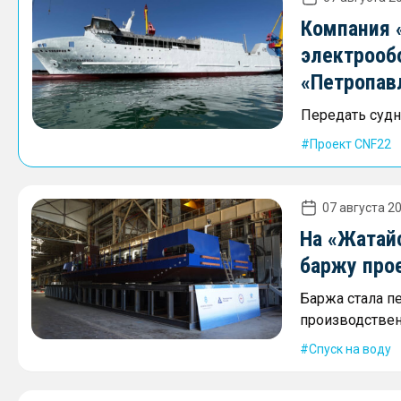
Компания 
электрооб
«Петропав
Передать судно
Проект CNF22
07 августа 20
На «Жатай
баржу про
Баржа стала п
производствен
Спуск на воду