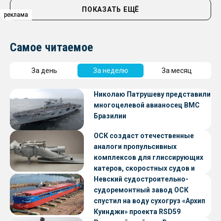
ПОКАЗАТЬ ЕЩЁ
реклама
реклама
реклама
Самое читаемое
За день
За неделю
За месяц
Николаю Патрушеву представили
многоцелевой авианосец ВМС
Бразилии
ОСК создаст отечественные
аналоги пропульсивных
комплексов для глиссирующих
катеров, скоростных судов и
судов с малой осадкой
Невский судостроительно-
судоремонтный завод ОСК
спустил на воду сухогруз «Архип
Куинджи» проекта RSD59