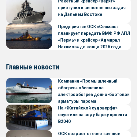
Ракетный крейсер «Варяг»
приступил к выполнению задач
на Дальнем Востоке
Предприятие ОСК «Севмаш»
планирует передать ВМФ РФ АПЛ
«Пермь» и крейсер «Адмирал
Нахимов» до конца 2026 года
Главные новости
Компания «Промышленный
обогрев» обеспечила
электрообогрев донно-бортовой
арматуры парома
«Петропавловск» проекта CNF22
На «Жатайской судоверфи»
спустили на воду баржу проекта
В2040
ОСК создаст отечественные