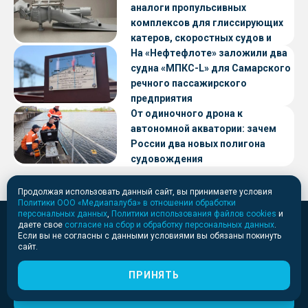
аналоги пропульсивных
комплексов для глиссирующих
катеров, скоростных судов и
судов с малой осадкой
На «Нефтефлоте» заложили два
судна «МПКС-L» для Самарского
речного пассажирского
предприятия
От одиночного дрона к
автономной акватории: зачем
России два новых полигона
судовождения
Продолжая использовать данный сайт, вы принимаете условия
Политики ООО «Медиапалуба» в отношении обработки
персональных данных
,
Политики использования файлов cookies
и
даете свое
согласие на сбор и обработку персональных данных
.
Последние новости и ежедневные дайджесты
Если вы не согласны с данными условиями вы обязаны покинуть
сайт.
в нашем телеграм-канале
Все о судостроении, судоремонте и судоходстве
ПРИНЯТЬ
ПОДПИСАТЬСЯ