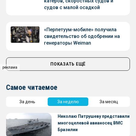
катеров, скоростных судов и
судов с малой осадкой
«Перпетуум-мобиле» получила
свидетельство об одобрении на
генераторы Weiman
ПОКАЗАТЬ ЕЩЁ
реклама
Самое читаемое
За день
За неделю
За месяц
Николаю Патрушеву представили
многоцелевой авианосец ВМС
Бразилии