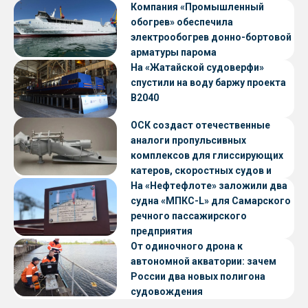
Компания «Промышленный
обогрев» обеспечила
электрообогрев донно-бортовой
арматуры парома
«Петропавловск» проекта CNF22
На «Жатайской судоверфи»
спустили на воду баржу проекта
В2040
ОСК создаст отечественные
аналоги пропульсивных
комплексов для глиссирующих
катеров, скоростных судов и
судов с малой осадкой
На «Нефтефлоте» заложили два
судна «МПКС-L» для Самарского
речного пассажирского
предприятия
От одиночного дрона к
автономной акватории: зачем
России два новых полигона
судовождения