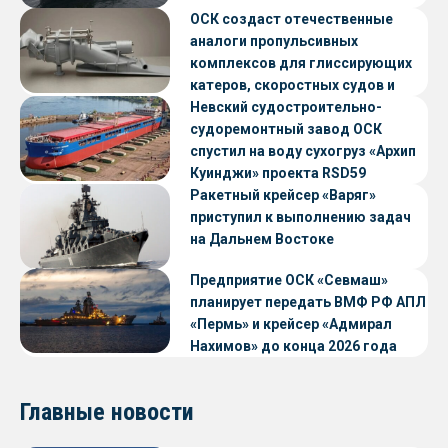
ОСК создаст отечественные
аналоги пропульсивных
комплексов для глиссирующих
катеров, скоростных судов и
судов с малой осадкой
Невский судостроительно-
судоремонтный завод ОСК
спустил на воду сухогруз «Архип
Куинджи» проекта RSD59
Ракетный крейсер «Варяг»
приступил к выполнению задач
на Дальнем Востоке
Предприятие ОСК «Севмаш»
планирует передать ВМФ РФ АПЛ
«Пермь» и крейсер «Адмирал
Нахимов» до конца 2026 года
Главные новости