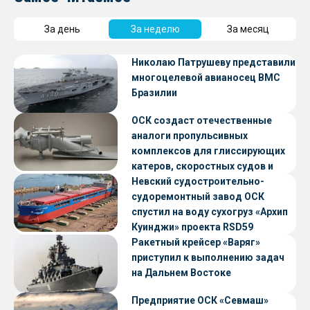
За день
За неделю
За месяц
Николаю Патрушеву представили
многоцелевой авианосец ВМС
Бразилии
ОСК создаст отечественные
аналоги пропульсивных
комплексов для глиссирующих
катеров, скоростных судов и
судов с малой осадкой
Невский судостроительно-
судоремонтный завод ОСК
спустил на воду сухогруз «Архип
Куинджи» проекта RSD59
Ракетный крейсер «Варяг»
приступил к выполнению задач
на Дальнем Востоке
Предприятие ОСК «Севмаш»