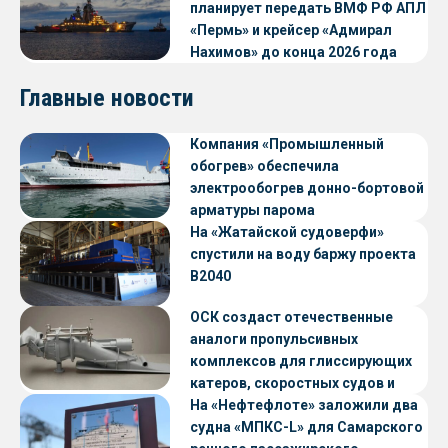
планирует передать ВМФ РФ АПЛ
«Пермь» и крейсер «Адмирал
Нахимов» до конца 2026 года
Главные новости
Компания «Промышленный
обогрев» обеспечила
электрообогрев донно-бортовой
арматуры парома
«Петропавловск» проекта CNF22
На «Жатайской судоверфи»
спустили на воду баржу проекта
В2040
ОСК создаст отечественные
аналоги пропульсивных
комплексов для глиссирующих
катеров, скоростных судов и
судов с малой осадкой
На «Нефтефлоте» заложили два
судна «МПКС-L» для Самарского