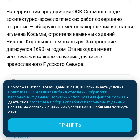
На территории предприятия ОСК Севмаш в ходе
архитектурно-археологических работ совершено
открытие – обнаружено место захоронения и останки
игумена Косьмы, строителя каменных зданий
Николо-Корельского монастыря. Захоронение
датируется 1690-м годом. Эта находка имеет
исторически важное значение для всего
православного Русского Севера.
На территории предприятия ОСК
Продолжая использовать данный сайт, вы принимаете условия
«Севмаш» обнаружено место
Политики ООО «Медиапалуба» в отношении обработки
захоронения игумена Николо-
персональных данных
,
Политики использования файлов cookies
и
даете свое
согласие на сбор и обработку персональных данных
.
Корельского монастыря
Если вы не согласны с данными условиями вы обязаны покинуть
сайт.
ПРИНЯТЬ