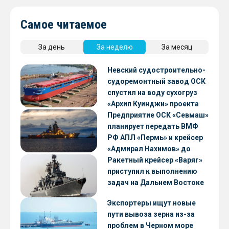
Самое читаемое
За день
За неделю
За месяц
Невский судостроительно-
судоремонтный завод ОСК
спустил на воду сухогруз
зация: КБ «Вымпел»
«Архип Куинджи» проекта
RSD59
Предприятие ОСК «Севмаш»
планирует передать ВМФ
РФ АПЛ «Пермь» и крейсер
«Адмирал Нахимов» до
конца 2026 года
Ракетный крейсер «Варяг»
приступил к выполнению
задач на Дальнем Востоке
Экспортеры ищут новые
пути вывоза зерна из-за
проблем в Черном море