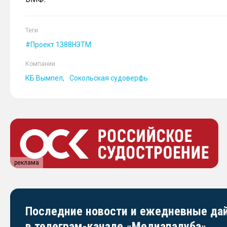
Теги
Проект 1388НЗТМ
Компании
КБ Вымпел
Сокольская судоверфь
реклама
Последние новости и ежедневные д
в телеграм-канале «Медиапалуба»