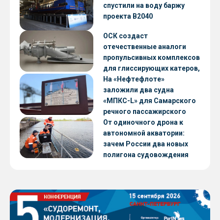
CNF22
спустили на воду баржу
проекта В2040
ОСК создаст
отечественные аналоги
пропульсивных комплексов
для глиссирующих катеров,
скоростных судов и судов с
На «Нефтефлоте»
малой осадкой
заложили два судна
«МПКС-L» для Самарского
речного пассажирского
предприятия
От одиночного дрона к
автономной акватории:
зачем России два новых
полигона судовождения