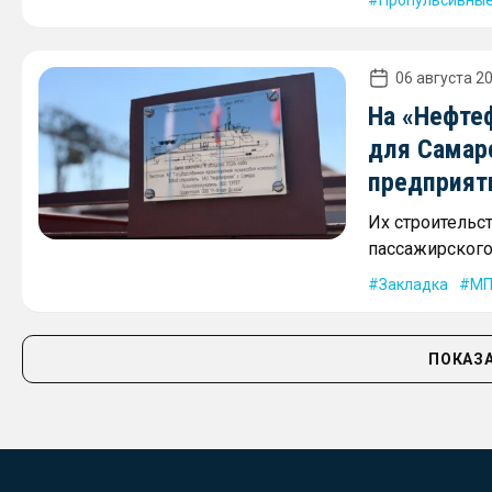
Пропульсивные
06 августа 20
На «Нефте
для Самар
предприят
Их строительс
пассажирского 
Закладка
МП
ПОКАЗА