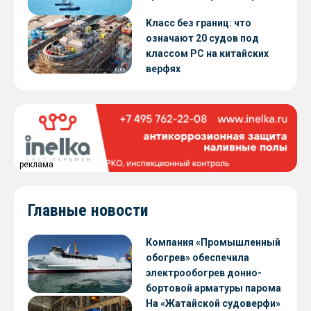
Класс без границ: что
означают 20 судов под
классом РС на китайских
верфях
реклама
Главные новости
Компания «Промышленный
обогрев» обеспечила
электрообогрев донно-
бортовой арматуры парома
«Петропавловск» проекта
На «Жатайской судоверфи»