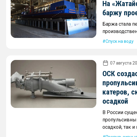
На «Жатай
баржу про
Баржа стала п
производствен
Спуск на воду
07 августа 20
ОСК созда
пропульси
катеров, с
осадкой
В России суще
пропульсивным
осадкой, так 