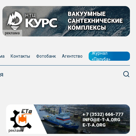
реклама
Журнал
ма
Контакты
Фотобанк
Агентство
«Палуба»
я
реклама