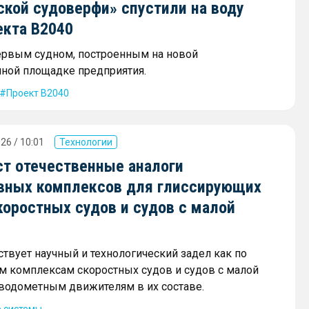
ской судоверфи» спустили на воду
екта В2040
ервым судном, построенным на новой
ной площадке предприятия.
Проект В2040
26 / 10:01
Технологии
ст отечественные аналоги
вных комплексов для глиссирующих
коростных судов и судов с малой
ствует научный и технологический задел как по
 комплексам скоростных судов и судов с малой
и водометным движителям в их составе.