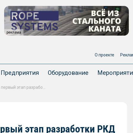
реклама
О проекте
Рекла
Предприятия
Оборудование
Мероприяти
КБ «Вымпел» завершило первый этап разработки РКД на постройку катера проекта 1388НЗТМ
рвый этап разработки РКД