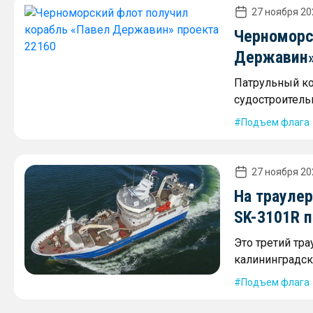
27 ноября 20
Черноморс
Державин»
Патрульный ко
судостроитель
Подъем флага
27 ноября 20
На трауле
SK-3101R 
Это третий тр
калининградск
Подъем флага