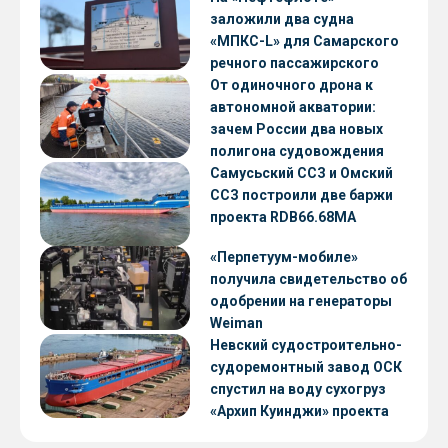
заложили два судна
«МПКС-L» для Самарского
речного пассажирского
предприятия
От одиночного дрона к
автономной акватории:
зачем России два новых
полигона судовождения
Самусьский ССЗ и Омский
ССЗ построили две баржи
проекта RDB66.68МА
«Перпетуум-мобиле»
получила свидетельство об
одобрении на генераторы
Weiman
Невский судостроительно-
судоремонтный завод ОСК
спустил на воду сухогруз
«Архип Куинджи» проекта
RSD59