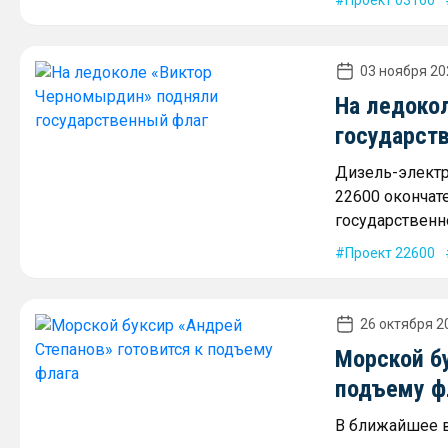
Проект 03160
03 ноября 20
На ледоко
государст
Дизель-электр
22600 окончат
государственн
Проект 22600
26 октября 20
Морской бу
подъему ф
В ближайшее в