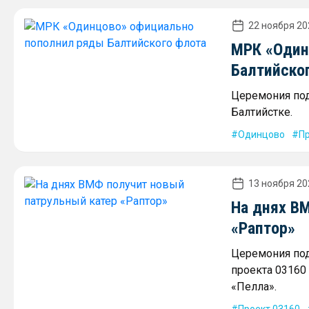
22 ноября 20
МРК «Один
Балтийско
Церемония под
Балтийстке.
Одинцово
Пр
13 ноября 20
На днях В
«Раптор»
Церемония под
проекта 03160
«Пелла».