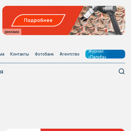
реклама
Журнал
ма
Контакты
Фотобанк
Агентство
«Палуба»
я