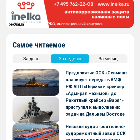
реклама
Самое читаемое
За день
За неделю
За месяц
Предприятие ОСК «Севмаш»
планирует передать ВМФ
РФ АПЛ «Пермь» и крейсер
«Адмирал Нахимов» до
конца 2026 года
Ракетный крейсер «Варяг»
приступил к выполнению
задач на Дальнем Востоке
Невский судостроительно-
судоремонтный завод ОСК