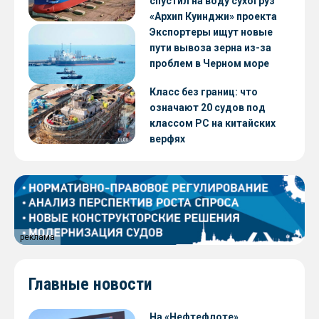
спустил на воду сухогруз
«Архип Куинджи» проекта
RSD59
Экспортеры ищут новые
пути вывоза зерна из-за
проблем в Черном море
Класс без границ: что
означают 20 судов под
классом РС на китайских
верфях
реклама
Главные новости
На «Нефтефлоте»