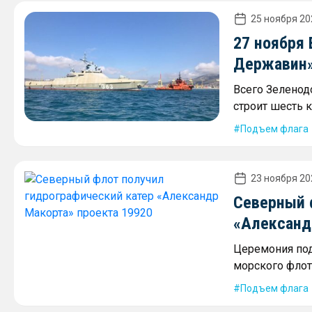
25 ноября 20
27 ноября
Державин»
Всего Зеленод
строит шесть 
Подъем флага
23 ноября 20
Северный 
«Александ
Церемония под
морского флот
Подъем флага