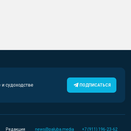
е и судоходстве
ПОДПИСАТЬСЯ
Редакция
news@paluba.media
+7 (911) 196-23-62