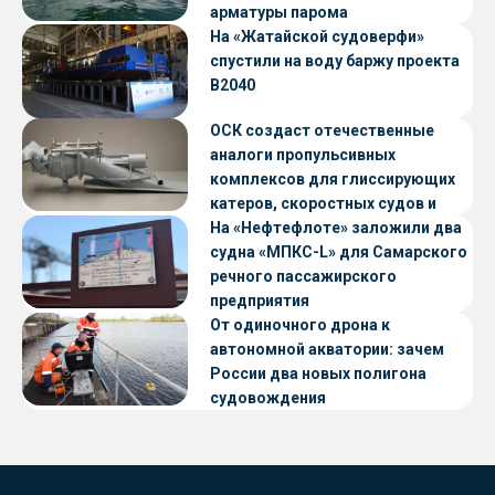
арматуры парома
«Петропавловск» проекта CNF22
На «Жатайской судоверфи»
спустили на воду баржу проекта
В2040
ОСК создаст отечественные
аналоги пропульсивных
комплексов для глиссирующих
катеров, скоростных судов и
судов с малой осадкой
На «Нефтефлоте» заложили два
судна «МПКС-L» для Самарского
речного пассажирского
предприятия
От одиночного дрона к
автономной акватории: зачем
России два новых полигона
судовождения