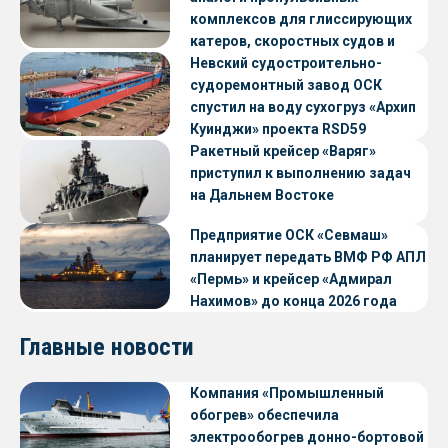
комплексов для глиссирующих
катеров, скоростных судов и
судов с малой осадкой
Невский судостроительно-
судоремонтный завод ОСК
спустил на воду сухогруз «Архип
Куинджи» проекта RSD59
Ракетный крейсер «Варяг»
приступил к выполнению задач
на Дальнем Востоке
Предприятие ОСК «Севмаш»
планирует передать ВМФ РФ АПЛ
«Пермь» и крейсер «Адмирал
Нахимов» до конца 2026 года
Главные новости
Компания «Промышленный
обогрев» обеспечила
электрообогрев донно-бортовой