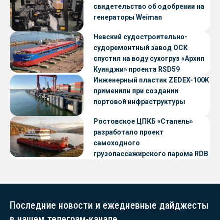
свидетельство об одобрении на
генераторы Weiman
Невский судостроительно-
судоремонтный завод ОСК
спустил на воду сухогруз «Архип
Куинджи» проекта RSD59
Инженерный пластик ZEDEX-100K
применили при создании
портовой инфраструктуры
Ростовское ЦПКБ «Стапель»
разработало проект
самоходного
грузопассажирского парома RDB
56.06 для Таймырского Долгано-
Ненецкого округа
Последние новости и ежедневные дайджесты
в нашем телеграм-канале