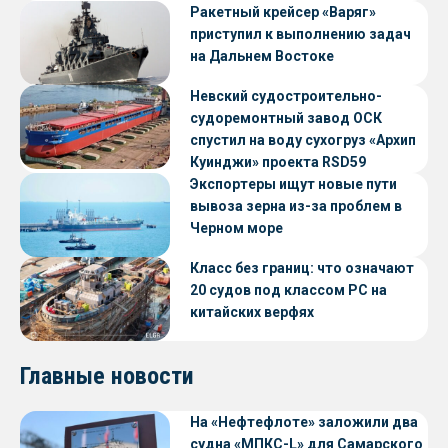
Ракетный крейсер «Варяг»
приступил к выполнению задач
на Дальнем Востоке
Невский судостроительно-
судоремонтный завод ОСК
спустил на воду сухогруз «Архип
Куинджи» проекта RSD59
Экспортеры ищут новые пути
вывоза зерна из-за проблем в
Черном море
Класс без границ: что означают
20 судов под классом РС на
китайских верфях
Главные новости
На «Нефтефлоте» заложили два
судна «МПКС-L» для Самарского