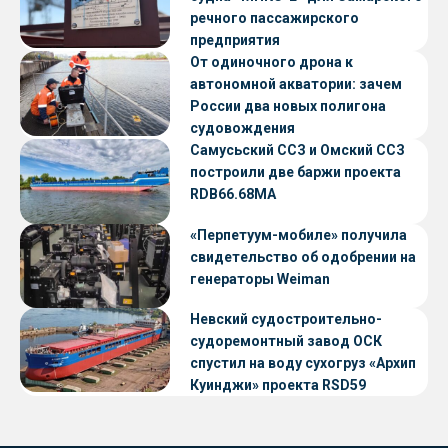
речного пассажирского
предприятия
От одиночного дрона к
автономной акватории: зачем
России два новых полигона
судовождения
Самусьский ССЗ и Омский ССЗ
построили две баржи проекта
RDB66.68МА
«Перпетуум-мобиле» получила
свидетельство об одобрении на
генераторы Weiman
Невский судостроительно-
судоремонтный завод ОСК
спустил на воду сухогруз «Архип
Куинджи» проекта RSD59