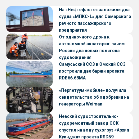
На «Нефтефлоте» заложили два
судна «МПКС-L» для Самарского
речного пассажирского
предприятия
От одиночного дрона к
автономной акватории: зачем
России два новых полигона
судовождения
Самусьский ССЗ и Омский ССЗ
построили две баржи проекта
RDB66.68МА
«Перпетуум-мобиле» получила
свидетельство об одобрении на
генераторы Weiman
Невский судостроительно-
судоремонтный завод ОСК
спустил на воду сухогруз «Архип
Куинджи» проекта RSD59