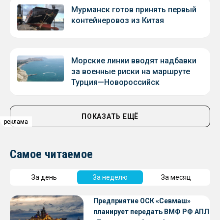
Мурманск готов принять первый
контейнеровоз из Китая
Морские линии вводят надбавки
за военные риски на маршруте
Турция—Новороссийск
ПОКАЗАТЬ ЕЩЁ
реклама
реклама
реклама
Самое читаемое
За день
За неделю
За месяц
Предприятие ОСК «Севмаш»
планирует передать ВМФ РФ АПЛ