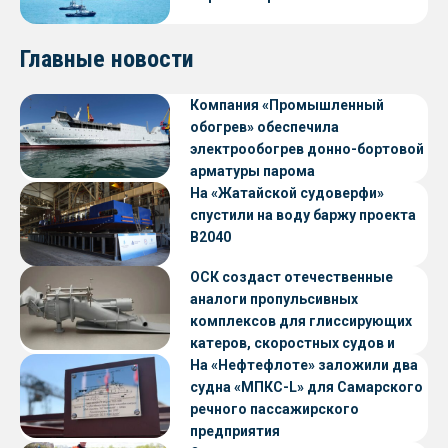
Главные новости
Компания «Промышленный
обогрев» обеспечила
электрообогрев донно-бортовой
арматуры парома
«Петропавловск» проекта CNF22
На «Жатайской судоверфи»
спустили на воду баржу проекта
В2040
ОСК создаст отечественные
аналоги пропульсивных
комплексов для глиссирующих
катеров, скоростных судов и
судов с малой осадкой
На «Нефтефлоте» заложили два
судна «МПКС-L» для Самарского
речного пассажирского
предприятия