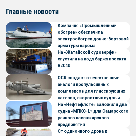
Главные новости
Компания «Промышленный
обогрев» обеспечила
электрообогрев донно-бортовой
арматуры парома
«Петропавловск» проекта CNF22
На «Жатайской судоверфи»
спустили на воду баржу проекта
В2040
ОСК создаст отечественные
аналоги пропульсивных
комплексов для глиссирующих
катеров, скоростных судов и
судов с малой осадкой
На «Нефтефлоте» заложили два
судна «МПКС-L» для Самарского
речного пассажирского
предприятия
От одиночного дрона к