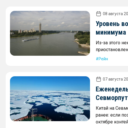
08 августа 20
Уровень в
минимума 2
Из-за этого не
приостановлен
Рейн
07 августа 20
Еженедель
Севморпути
Китай на Севм
ранее: если по
октябре контей