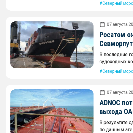
Северный морс
07 августа 20
Росатом о
Севморпути
В последние г
судоходных ко
Северный морс
07 августа 20
ADNOC пот
выхода ОА
В результате 
по данным аген