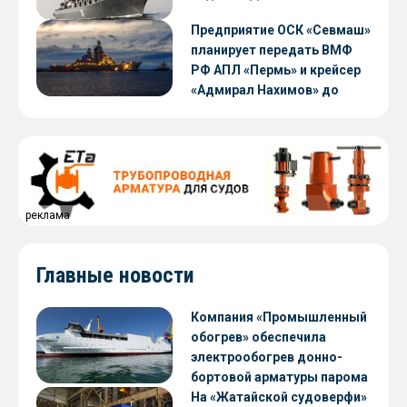
Предприятие ОСК «Севмаш»
планирует передать ВМФ
РФ АПЛ «Пермь» и крейсер
«Адмирал Нахимов» до
конца 2026 года
реклама
Главные новости
Компания «Промышленный
обогрев» обеспечила
электрообогрев донно-
бортовой арматуры парома
«Петропавловск» проекта
На «Жатайской судоверфи»