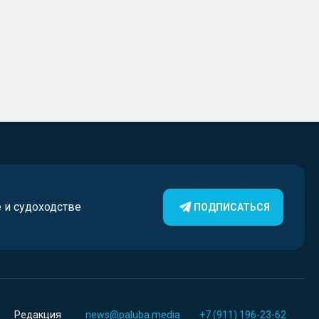
е и судоходстве
ПОДПИСАТЬСЯ
Редакция
news@paluba.media
+7 (911) 196-23-62