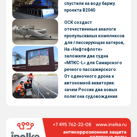
CNF22
спустили на воду баржу
проекта В2040
ОСК создаст
отечественные аналоги
пропульсивных комплексов
для глиссирующих катеров,
скоростных судов и судов с
На «Нефтефлоте»
малой осадкой
заложили два судна
«МПКС-L» для Самарского
речного пассажирского
предприятия
От одиночного дрона к
автономной акватории:
зачем России два новых
полигона судовождения