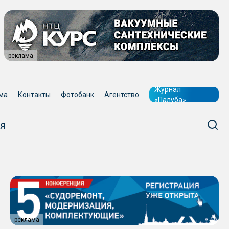
реклама
Журнал
ма
Контакты
Фотобанк
Агентство
«Палуба»
я
реклама