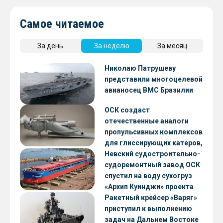
Самое читаемое
За день
За неделю
За месяц
Николаю Патрушеву
представили многоцелевой
авианосец ВМС Бразилии
ОСК создаст
отечественные аналоги
пропульсивных комплексов
для глиссирующих катеров,
скоростных судов и судов с
Невский судостроительно-
малой осадкой
судоремонтный завод ОСК
спустил на воду сухогруз
«Архип Куинджи» проекта
RSD59
Ракетный крейсер «Варяг»
приступил к выполнению
задач на Дальнем Востоке