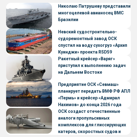
Николаю Патрушеву представили
многоцелевой авианосец ВМС
Бразилии
Невский судостроительно-
судоремонтный завод ОСК
спустил на воду сухогруз «Архип
Куинджи» проекта RSD59
Ракетный крейсер «Варяг»
приступил к выполнению задач
на Дальнем Востоке
Предприятие ОСК «Севмаш»
планирует передать ВМФ РФ АПЛ
«Пермь» и крейсер «Адмирал
Нахимов» до конца 2026 года
ОСК создаст отечественные
аналоги пропульсивных
комплексов для глиссирующих
катеров, скоростных судов и