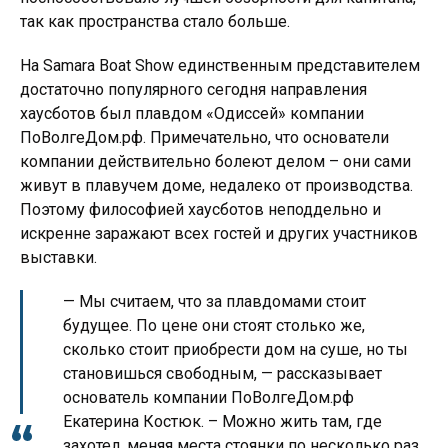
так как пространства стало больше.
На Samara Boat Show единственным представителем
достаточно популярного сегодня направления
хаусботов был плавдом «Одиссей» компании
ПоВолгеДом.рф. Примечательно, что основатели
компании действительно болеют делом – они сами
живут в плавучем доме, недалеко от производства.
Поэтому философией хаусботов неподдельно и
искренне заражают всех гостей и других участников
выставки.
— Мы считаем, что за плавдомами стоит
будущее. По цене они стоят столько же,
сколько стоит приобрести дом на суше, но ты
становишься свободным, — рассказывает
основатель компании ПоВолгеДом.рф
Екатерина Костюк. – Можно жить там, где
захотел, меняя места стоянки по несколько раз