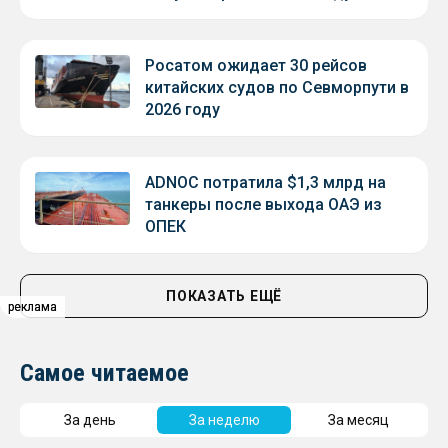
Росатом ожидает 30 рейсов
китайских судов по Севморпути в
2026 году
ADNOC потратила $1,3 млрд на
танкеры после выхода ОАЭ из
ОПЕК
ПОКАЗАТЬ ЕЩЁ
реклама
реклама
реклама
Самое читаемое
За день
За неделю
За месяц