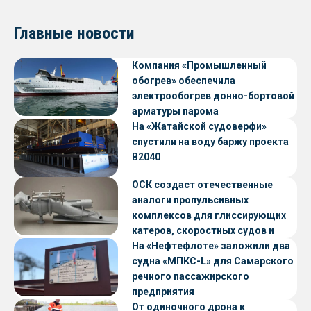
судов с малой осадкой
Главные новости
Компания «Промышленный
обогрев» обеспечила
электрообогрев донно-бортовой
арматуры парома
«Петропавловск» проекта CNF22
На «Жатайской судоверфи»
спустили на воду баржу проекта
В2040
ОСК создаст отечественные
аналоги пропульсивных
комплексов для глиссирующих
катеров, скоростных судов и
судов с малой осадкой
На «Нефтефлоте» заложили два
судна «МПКС-L» для Самарского
речного пассажирского
предприятия
От одиночного дрона к