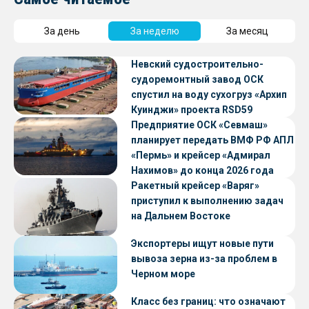
За день
За неделю
За месяц
Невский судостроительно-
судоремонтный завод ОСК
спустил на воду сухогруз «Архип
Куинджи» проекта RSD59
Предприятие ОСК «Севмаш»
планирует передать ВМФ РФ АПЛ
«Пермь» и крейсер «Адмирал
Нахимов» до конца 2026 года
Ракетный крейсер «Варяг»
приступил к выполнению задач
на Дальнем Востоке
Экспортеры ищут новые пути
вывоза зерна из-за проблем в
Черном море
Класс без границ: что означают