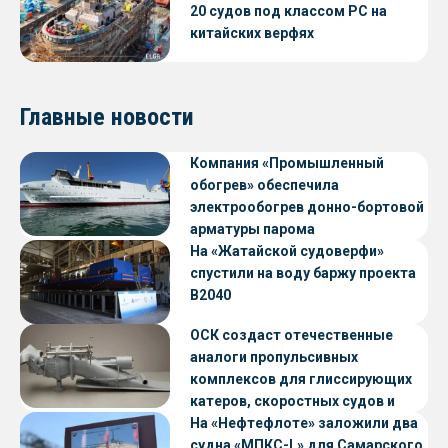
20 судов под классом РС на
китайских верфях
Главные новости
Компания «Промышленный
обогрев» обеспечила
электрообогрев донно-бортовой
арматуры парома
«Петропавловск» проекта CNF22
На «Жатайской судоверфи»
спустили на воду баржу проекта
В2040
ОСК создаст отечественные
аналоги пропульсивных
комплексов для глиссирующих
катеров, скоростных судов и
судов с малой осадкой
На «Нефтефлоте» заложили два
судна «МПКС-L» для Самарского