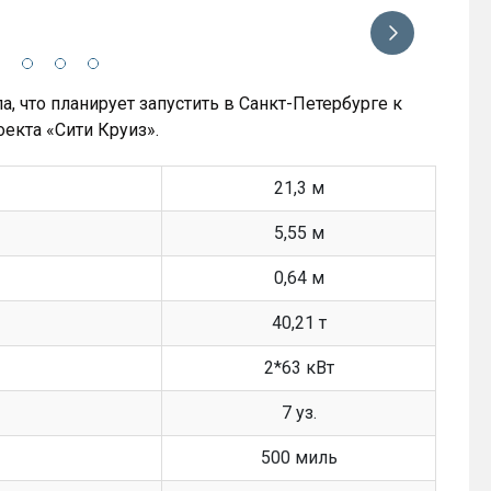
Фото: М
, что планирует запустить в Санкт-Петербурге к
екта «Сити Круиз».
21,3 м
5,55 м
0,64 м
40,21 т
2*63 кВт
7 уз.
500 миль