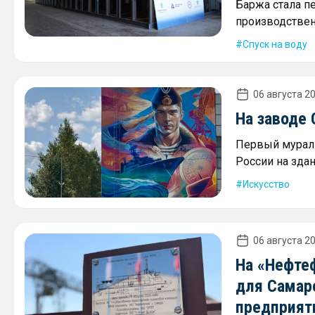
Баржа стала п
производствен
Спуск на воду
06 августа 20
На заводе
Первый мурал 
России на зда
Искусство
06 августа 20
На «Нефте
для Самар
предприят