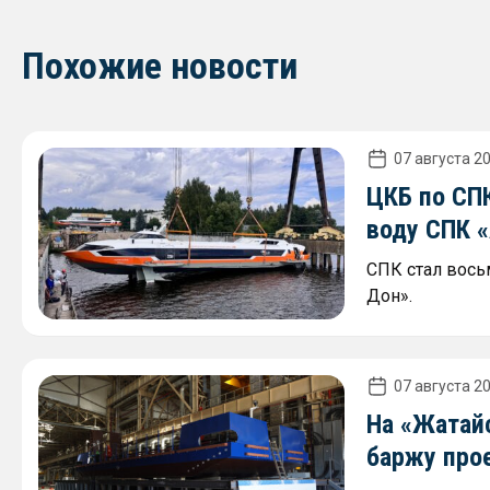
Похожие новости
07 августа 20
ЦКБ по СПК
воду СПК 
СПК стал вось
Дон».
07 августа 20
На «Жатай
баржу про