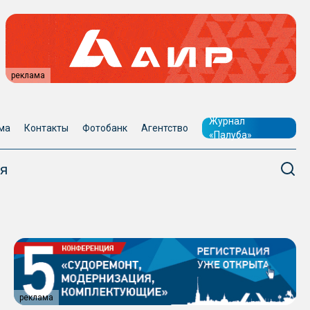
реклама
Журнал
ма
Контакты
Фотобанк
Агентство
«Палуба»
я
реклама