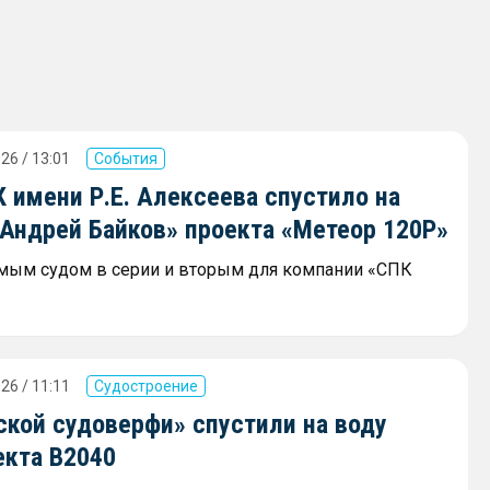
26 / 13:01
События
 имени Р.Е. Алексеева спустило на
«Андрей Байков» проекта «Метеор 120Р»
мым судом в серии и вторым для компании «СПК
26 / 11:11
Судостроение
ской судоверфи» спустили на воду
екта В2040