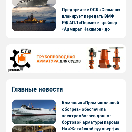
Предприятие ОСК «Севмаш»
планирует передать ВМФ
РФ АПЛ «Пермь» и крейсер
«Адмирал Нахимов» до
конца 2026 года
реклама
Главные новости
Компания «Промышленный
обогрев» обеспечила
электрообогрев донно-
бортовой арматуры парома
«Петропавловск» проекта
На «Жатайской судоверфи»