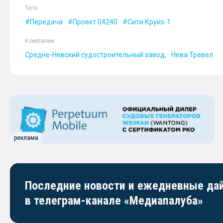
Теги
Передача
Проект 04240
Сити Круиз-1
Компании
Средне-Невский судостроительный завод
Нева Тревел
реклама
Последние новости и ежедневные д
в телеграм-канале «Медиапалуба»