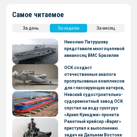
Самое читаемое
За день
За неделю
За месяц
Николаю Патрушеву
представили многоцелевой
авианосец ВМС Бразилии
ОСК создаст
отечественные аналоги
пропульсивных комплексов
для глиссирующих катеров,
скоростных судов и судов с
Невский судостроительно-
малой осадкой
судоремонтный завод ОСК
спустил на воду сухогруз
«Архип Куинджи» проекта
RSD59
Ракетный крейсер «Варяг»
приступил к выполнению
задач на Дальнем Востоке