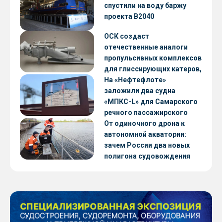
CNF22
спустили на воду баржу
проекта В2040
едиапалуба
ОСК создаст
отечественные аналоги
пропульсивных комплексов
для глиссирующих катеров,
скоростных судов и судов с
На «Нефтефлоте»
малой осадкой
заложили два судна
«МПКС-L» для Самарского
речного пассажирского
предприятия
От одиночного дрона к
автономной акватории:
зачем России два новых
полигона судовождения