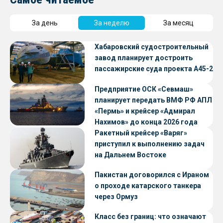
За день
За неделю
За месяц
Хабаровский судостроительный
завод планирует достроить
пассажирские суда проекта А45-2
Предприятие ОСК «Севмаш»
планирует передать ВМФ РФ АПЛ
«Пермь» и крейсер «Адмирал
Нахимов» до конца 2026 года
Ракетный крейсер «Варяг»
приступил к выполнению задач
на Дальнем Востоке
Пакистан договорился с Ираном
о проходе катарского танкера
через Ормуз
Класс без границ: что означают