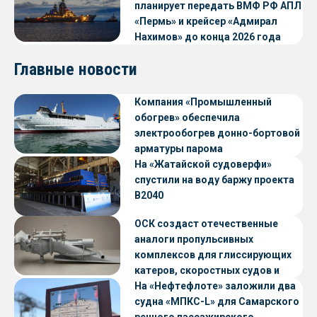
планирует передать ВМФ РФ АПЛ
«Пермь» и крейсер «Адмирал
Нахимов» до конца 2026 года
Главные новости
Компания «Промышленный
обогрев» обеспечила
электрообогрев донно-бортовой
арматуры парома
«Петропавловск» проекта CNF22
На «Жатайской судоверфи»
спустили на воду баржу проекта
В2040
ОСК создаст отечественные
аналоги пропульсивных
комплексов для глиссирующих
катеров, скоростных судов и
судов с малой осадкой
На «Нефтефлоте» заложили два
судна «МПКС-L» для Самарского
речного пассажирского