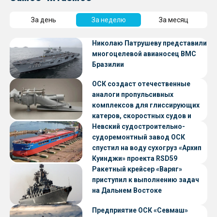
За день
За неделю
За месяц
Николаю Патрушеву представили
многоцелевой авианосец ВМС
Бразилии
ОСК создаст отечественные
аналоги пропульсивных
комплексов для глиссирующих
катеров, скоростных судов и
судов с малой осадкой
Невский судостроительно-
судоремонтный завод ОСК
спустил на воду сухогруз «Архип
Куинджи» проекта RSD59
Ракетный крейсер «Варяг»
приступил к выполнению задач
на Дальнем Востоке
Предприятие ОСК «Севмаш»