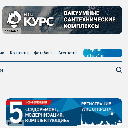
реклама
Журнал
ма
Контакты
Фотобанк
Агентство
«Палуба»
я
реклама