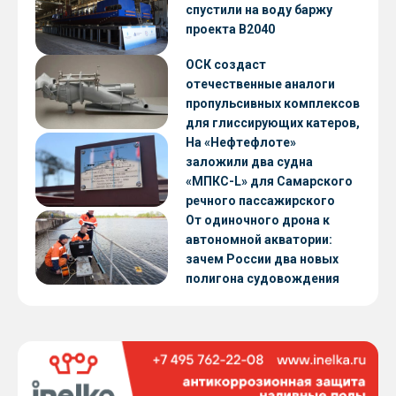
CNF22
спустили на воду баржу
проекта В2040
ОСК создаст
отечественные аналоги
пропульсивных комплексов
для глиссирующих катеров,
скоростных судов и судов с
На «Нефтефлоте»
малой осадкой
заложили два судна
«МПКС-L» для Самарского
речного пассажирского
предприятия
От одиночного дрона к
автономной акватории:
зачем России два новых
полигона судовождения