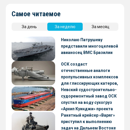
Самое читаемое
За день
За неделю
За месяц
Николаю Патрушеву
представили многоцелевой
авианосец ВМС Бразилии
ОСК создаст
отечественные аналоги
пропульсивных комплексов
для глиссирующих катеров,
скоростных судов и судов с
Невский судостроительно-
малой осадкой
судоремонтный завод ОСК
спустил на воду сухогруз
«Архип Куинджи» проекта
RSD59
Ракетный крейсер «Варяг»
приступил к выполнению
задач на Дальнем Востоке