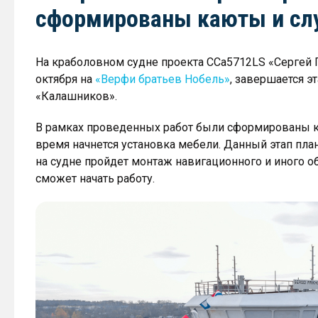
сформированы каюты и с
На краболовном судне проекта CCa5712LS «Сергей П
октября на
«Верфи братьев Нобель»
, завершается 
«Калашников».
В рамках проведенных работ были сформированы 
время начнется установка мебели. Данный этап пла
на судне пройдет монтаж навигационного и иного о
сможет начать работу.