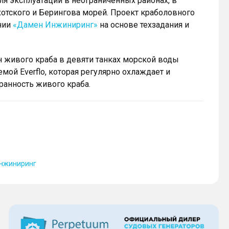
я эксплуатации в неограниченных районах, в
отского и Берингова морей. Проект краболовного
нии
«Дамен Инжиниринг»
на основе техзадания и
н живого краба в девяти танках морской воды
ой Everflo, которая регулярно охлаждает и
ранность живого краба.
нжиниринг