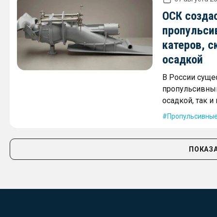
ОСК созда
пропульси
катеров, с
осадкой
В России суще
пропульсивным
осадкой, так 
Пропульсивные
ПОКАЗА