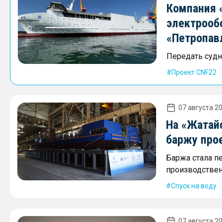
Компания 
электрооб
«Петропав
Передать судно
Проект CNF22
07 августа 20
На «Жатай
баржу про
Баржа стала п
производствен
Спуск на воду
07 августа 20