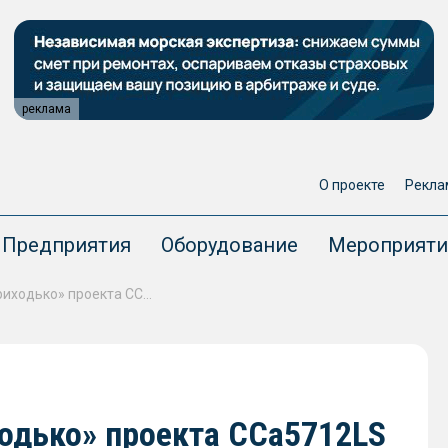
реклама
О проекте
Рекла
Предприятия
Оборудование
Мероприяти
На краболове «Сергей Приходько» проекта CCa5712LS сформированы каюты и служебные помещения
ходько» проекта CCa5712LS