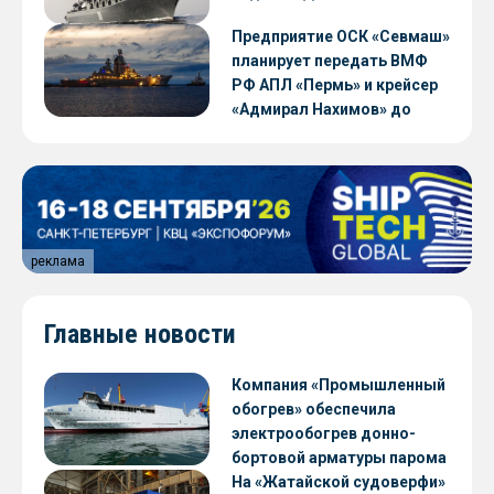
Предприятие ОСК «Севмаш»
планирует передать ВМФ
РФ АПЛ «Пермь» и крейсер
«Адмирал Нахимов» до
конца 2026 года
реклама
Главные новости
Компания «Промышленный
обогрев» обеспечила
электрообогрев донно-
бортовой арматуры парома
«Петропавловск» проекта
На «Жатайской судоверфи»