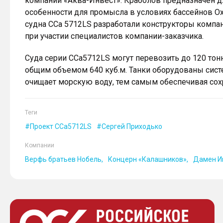
компании «Аква-Инвест». Краболов предназначен дл
особенности для промысла в условиях бассейнов Ох
судна CCa 5712LS разработали конструкторы компа
при участии специалистов компании-заказчика.
Суда серии CCa5712LS могут перевозить до 120 тон
общим объемом 640 куб.м. Танки оборудованы систем
очищает морскую воду, тем самым обеспечивая сох
Теги
Проект CCa5712LS
Сергей Приходько
Компании
Верфь братьев Нобель
Концерн «Калашников»
Дамен И