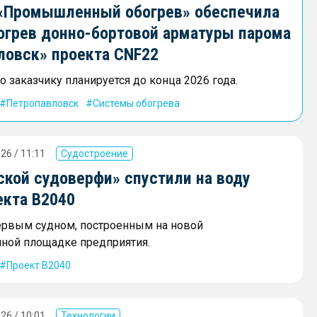
«Промышленный обогрев» обеспечила
огрев донно-бортовой арматуры парома
ловск» проекта CNF22
 заказчику планируется до конца 2026 года.
Петропавловск
Системы обогрева
26 / 11:11
Судостроение
ской судоверфи» спустили на воду
екта В2040
ервым судном, построенным на новой
ной площадке предприятия.
Проект В2040
26 / 10:01
Технологии