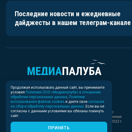
Последние новости и ежедневные
дайджесты в нашем телеграм-канале
Продолжая использовать данный сайт, вы принимаете
условия
Политики ООО «Медиапалуба» в отношении
обработки персональных данных
,
Политики
использования файлов cookies
и даете свое
согласие
на сбор и обработку персональных данных
. Если вы не
согласны с данными условиями вы обязаны покинуть
Свидетельство о регистрации СМИ ИА № ФС 77 - 83037 выдано
сайт.
Федеральной службой по надзору в сфере связи, информационных
технологий и массовых коммуникаций (Роскомнадзор) 30.03.2022 г.
ПРИНЯТЬ