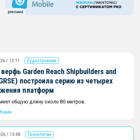
реклама
26 / 12:11
Судостроение
верфь Garden Reach Shipbuilders and
(GRSE) построила серию из четырех
бжения платформ
меет общую длину около 80 метров.
Индии
26 / 13:48
Технологии