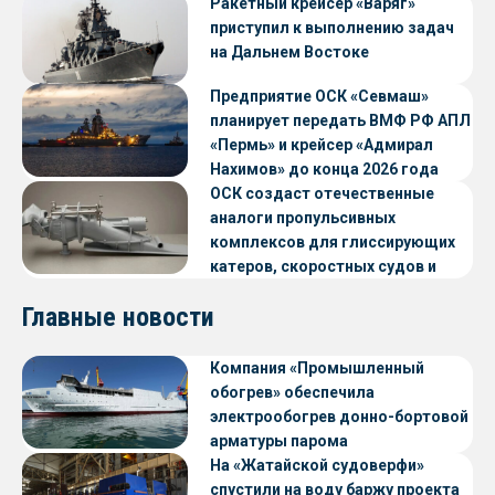
Ракетный крейсер «Варяг»
приступил к выполнению задач
на Дальнем Востоке
Предприятие ОСК «Севмаш»
планирует передать ВМФ РФ АПЛ
«Пермь» и крейсер «Адмирал
Нахимов» до конца 2026 года
ОСК создаст отечественные
аналоги пропульсивных
комплексов для глиссирующих
катеров, скоростных судов и
судов с малой осадкой
Главные новости
Компания «Промышленный
обогрев» обеспечила
электрообогрев донно-бортовой
арматуры парома
«Петропавловск» проекта CNF22
На «Жатайской судоверфи»
спустили на воду баржу проекта