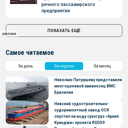
речного пассажирского
предприятия
ПОКАЗАТЬ ЕЩЁ
реклама
Самое читаемое
За день
За неделю
За месяц
Николаю Патрушеву представили
многоцелевой авианосец ВМС
Бразилии
Невский судостроительно-
судоремонтный завод ОСК
спустил на воду сухогруз «Архип
Куинджи» проекта RSD59