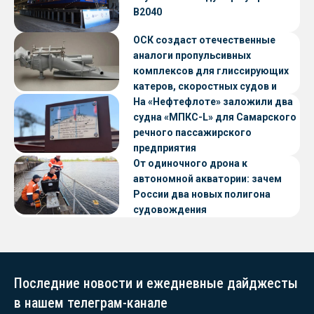
В2040
ОСК создаст отечественные
аналоги пропульсивных
комплексов для глиссирующих
катеров, скоростных судов и
судов с малой осадкой
На «Нефтефлоте» заложили два
судна «МПКС-L» для Самарского
речного пассажирского
предприятия
От одиночного дрона к
автономной акватории: зачем
России два новых полигона
судовождения
Последние новости и ежедневные дайджесты
в нашем телеграм-канале