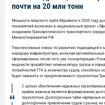
почти на 20 млн тонн
Мощность морского порта Мурманск к 2030 году до
показателей включено в национальный проект «Эфф
созданием Трансарктического транспортного корид
Минвостокразвития РФ.
Перспективные планы по развитию подводящей к м
коридора инфраструктуре, включая автомобильные 
сформированы после того, как госкорпорация «Рос
ведомств проработает номенклатуру грузов и опр
потребностей ТТК в количестве судов, способных о
будет зависеть от предполагаемого грузопотока Тра
С целью обеспечения надежных грузоперевоз
крайне важным является формирование долго
грузопотоки. Долгосрочные тайм-чартерные к
долгосрочное привлечение судов с рынка, но 