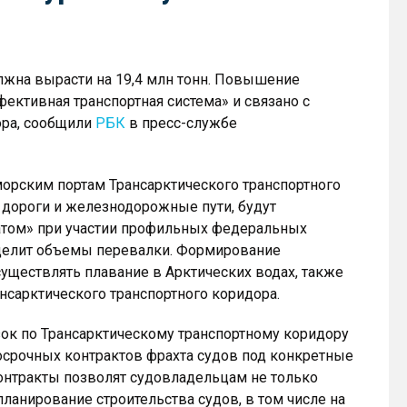
лжна вырасти на 19,4 млн тонн. Повышение
ективная транспортная система» и связано с
ора, сообщили
РБК
в пресс-службе
орским портам Трансарктического транспортного
дороги и железнодорожные пути, будут
атом» при участии профильных федеральных
еделит объемы перевалки. Формирование
существлять плавание в Арктических водах, также
нсарктического транспортного коридора.
ок по Трансарктическому транспортному коридору
срочных контрактов фрахта судов под конкретные
онтракты позволят судовладельцам не только
планирование строительства судов, в том числе на