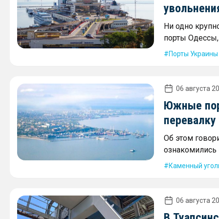
увольнени
Ни одно крупн
порты Одессы,
Порты Украины
06 августа 20
Южные пор
перевалку 
Об этом говори
ознакомились 
Каменный угол
06 августа 20
В Туапсин