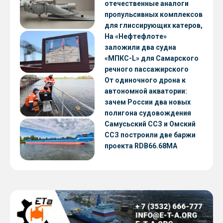
отечественные аналоги
пропульсивных комплексов
для глиссирующих катеров,
скоростных судов и судов с
На «Нефтефлоте»
малой осадкой
заложили два судна
«МПКС-L» для Самарского
речного пассажирского
предприятия
От одиночного дрона к
автономной акватории:
зачем России два новых
полигона судовождения
Самусьский ССЗ и Омский
ССЗ построили две баржи
проекта RDB66.68МА