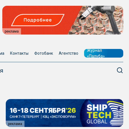
реклама
Журнал
ма
Контакты
Фотобанк
Агентство
«Палуба»
я
реклама