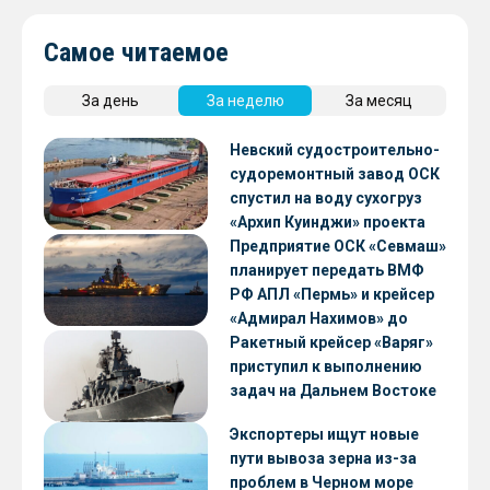
Самое читаемое
За день
За неделю
За месяц
Невский судостроительно-
судоремонтный завод ОСК
спустил на воду сухогруз
«Архип Куинджи» проекта
RSD59
Предприятие ОСК «Севмаш»
планирует передать ВМФ
РФ АПЛ «Пермь» и крейсер
«Адмирал Нахимов» до
конца 2026 года
Ракетный крейсер «Варяг»
приступил к выполнению
задач на Дальнем Востоке
Экспортеры ищут новые
пути вывоза зерна из-за
проблем в Черном море