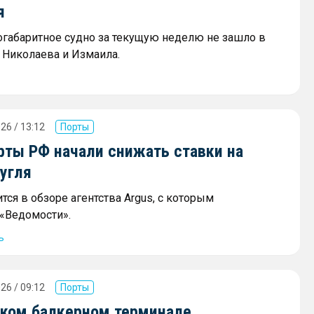
я
огабаритное судно за текущую неделю не зашло в
 Николаева и Измаила.
26 / 13:12
Порты
ты РФ начали снижать ставки на
угля
тся в обзоре агентства Argus, с которым
«Ведомости».
ь
26 / 09:12
Порты
ском балкерном терминале