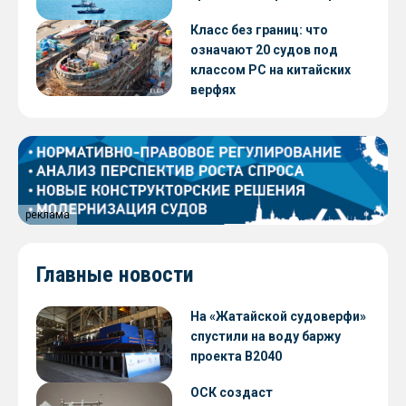
Класс без границ: что
означают 20 судов под
классом РС на китайских
верфях
реклама
Главные новости
На «Жатайской судоверфи»
спустили на воду баржу
проекта В2040
ОСК создаст