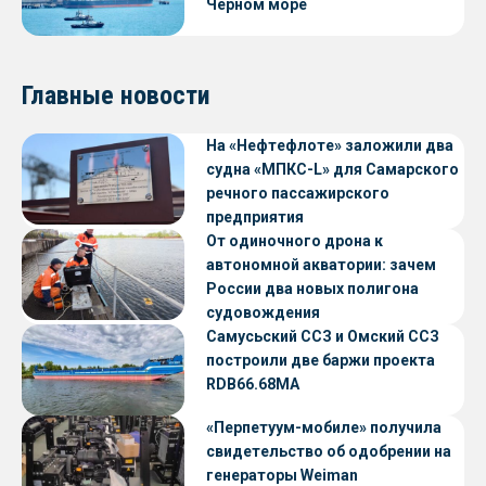
Черном море
Главные новости
На «Нефтефлоте» заложили два
судна «МПКС-L» для Самарского
речного пассажирского
предприятия
От одиночного дрона к
автономной акватории: зачем
России два новых полигона
судовождения
Самусьский ССЗ и Омский ССЗ
построили две баржи проекта
RDB66.68МА
«Перпетуум-мобиле» получила
свидетельство об одобрении на
генераторы Weiman