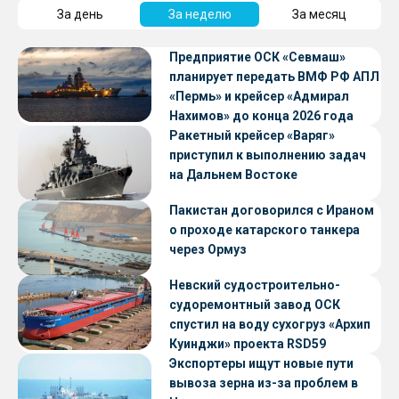
За день
За неделю
За месяц
Предприятие ОСК «Севмаш»
планирует передать ВМФ РФ АПЛ
«Пермь» и крейсер «Адмирал
Нахимов» до конца 2026 года
Ракетный крейсер «Варяг»
приступил к выполнению задач
на Дальнем Востоке
Пакистан договорился с Ираном
о проходе катарского танкера
через Ормуз
Невский судостроительно-
судоремонтный завод ОСК
спустил на воду сухогруз «Архип
Куинджи» проекта RSD59
Экспортеры ищут новые пути
вывоза зерна из-за проблем в