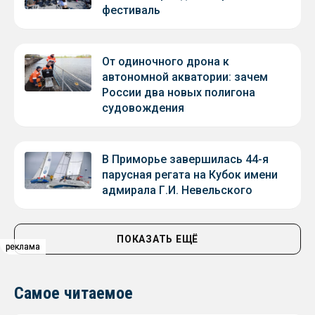
фестиваль
От одиночного дрона к
автономной акватории: зачем
России два новых полигона
судовождения
В Приморье завершилась 44-я
парусная регата на Кубок имени
адмирала Г.И. Невельского
ПОКАЗАТЬ ЕЩЁ
реклама
реклама
реклама
Самое читаемое