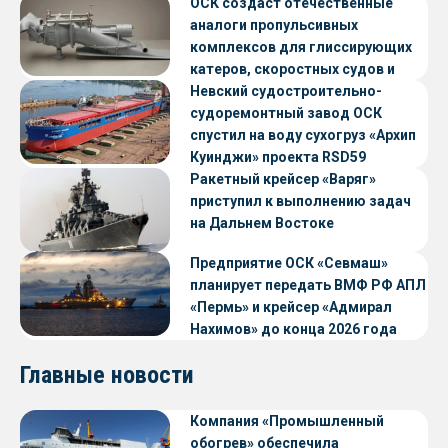
ОСК создаст отечественные
аналоги пропульсивных
комплексов для глиссирующих
катеров, скоростных судов и
судов с малой осадкой
Невский судостроительно-
судоремонтный завод ОСК
спустил на воду сухогруз «Архип
Куинджи» проекта RSD59
Ракетный крейсер «Варяг»
приступил к выполнению задач
на Дальнем Востоке
Предприятие ОСК «Севмаш»
планирует передать ВМФ РФ АПЛ
«Пермь» и крейсер «Адмирал
Нахимов» до конца 2026 года
Главные новости
Компания «Промышленный
обогрев» обеспечила