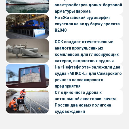
электрообогрев донно-бортовой
арматуры парома
«Петропавловск» проекта CNF22
На «Жатайской судоверфи»
спустили на воду баржу проекта
В2040
ОСК создаст отечественные
аналоги пропульсивных
комплексов для глиссирующих
катеров, скоростных судов и
судов с малой осадкой
На «Нефтефлоте» заложили два
судна «МПКС-L» для Самарского
речного пассажирского
предприятия
От одиночного дрона к
автономной акватории: зачем
России два новых полигона
судовождения