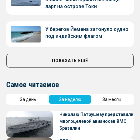
ларг на острове Токи
У берегов Йемена затонуло судно
под индийским флагом
ПОКАЗАТЬ ЕЩЁ
Самое читаемое
За день
За неделю
За месяц
Николаю Патрушеву представили
многоцелевой авианосец ВМС
Бразилии