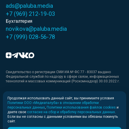
ads@paluba.media
+7 (969) 212-19-03
Бухгалтерия
novikova@paluba.media
+7 (999) 028-56-78
Свидетельство о регистрации СМИ ИА № ФС 77 - 83037 выдано
Федеральной службой по надзору в сфере связи, информационных
технологий и массовых коммуникаций (Роскомнадзор) 30.03.2022 г.
Медиакит
Продолжая использовать данный сайт, вы принимаете условия
Политики ООО «Медиапалуба» в отношении обработки
Медиакит для печати
персональных данных
,
Политики использования файлов cookies
и
даете свое
согласие на сбор и обработку персональных данных
.
Если вы не согласны с данными условиями вы обязаны покинуть
Политика конфиденциальности
сайт.
© 2020-2026 Информационное агентство «Медиапалуба»