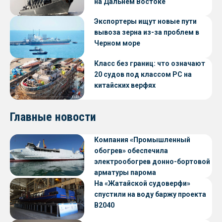
на Дальнем Востоке
Экспортеры ищут новые пути
вывоза зерна из-за проблем в
Черном море
Класс без границ: что означают
20 судов под классом РС на
китайских верфях
Главные новости
Компания «Промышленный
обогрев» обеспечила
электрообогрев донно-бортовой
арматуры парома
«Петропавловск» проекта CNF22
На «Жатайской судоверфи»
спустили на воду баржу проекта
В2040