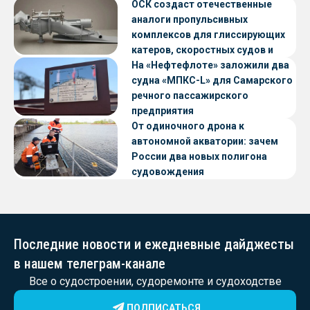
ОСК создаст отечественные
аналоги пропульсивных
комплексов для глиссирующих
катеров, скоростных судов и
судов с малой осадкой
На «Нефтефлоте» заложили два
судна «МПКС-L» для Самарского
речного пассажирского
предприятия
От одиночного дрона к
автономной акватории: зачем
России два новых полигона
судовождения
Последние новости и ежедневные дайджесты
в нашем телеграм-канале
Все о судостроении, судоремонте и судоходстве
ПОДПИСАТЬСЯ