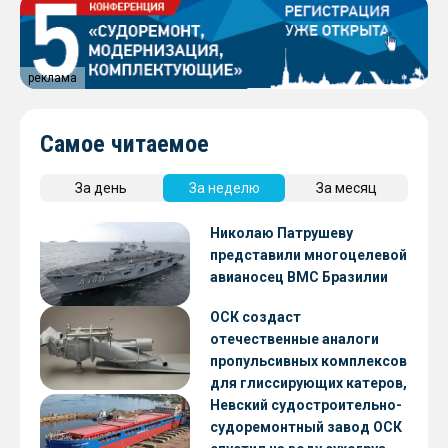
реклама
Самое читаемое
За день
За неделю
За месяц
Николаю Патрушеву
представили многоцелевой
авианосец ВМС Бразилии
ОСК создаст
отечественные аналоги
пропульсивных комплексов
для глиссирующих катеров,
скоростных судов и судов с
Невский судостроительно-
малой осадкой
судоремонтный завод ОСК