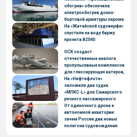
обогрев» обеспечила
электрообогрев донно-
бортовой арматуры парома
«Петропавловск» проекта
На «Жатайской судоверфи»
CNF22
спустили на воду баржу
проекта В2040
ОСК создаст
отечественные аналоги
пропульсивных комплексов
для глиссирующих катеров,
скоростных судов и судов с
На «Нефтефлоте»
малой осадкой
заложили два судна
«МПКС-L» для Самарского
речного пассажирского
предприятия
От одиночного дрона к
автономной акватории:
зачем России два новых
полигона судовождения