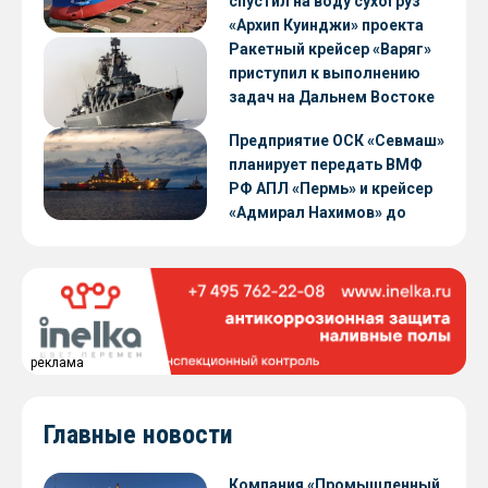
спустил на воду сухогруз
«Архип Куинджи» проекта
RSD59
Ракетный крейсер «Варяг»
приступил к выполнению
задач на Дальнем Востоке
Предприятие ОСК «Севмаш»
планирует передать ВМФ
РФ АПЛ «Пермь» и крейсер
«Адмирал Нахимов» до
конца 2026 года
реклама
Главные новости
Компания «Промышленный