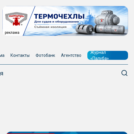
реклама
Журнал
ма
Контакты
Фотобанк
Агентство
«Палуба»
я