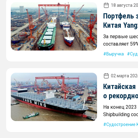
18 августа 20
Портфель 
Китая Yang
За первые шест
составляет 59%
Выручка
Суд
02 марта 2024
Китайская 
о рекордн
На конец 2023 
Shipbuilding с
Судостроение 