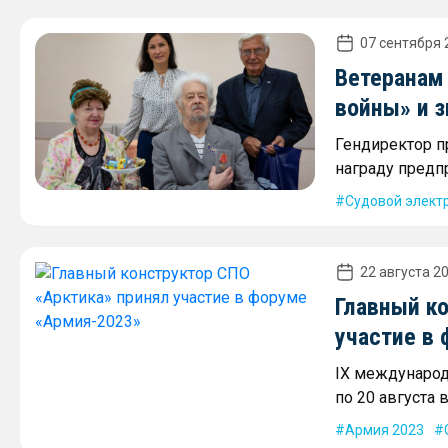
07 сентября 
Ветеранам
войны» и з
Гендиректор п
награду предпр
Судовой элект
22 августа 20
Главный к
участие в
IX международ
по 20 августа
Армия 2023