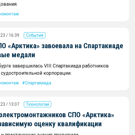
ования.
ромонтаж
23 / 16:39
События
ПО «Арктика» завоевала на Спартакиаде
вые медали
бурге завершилась VIII Спартакиада работников
судостроительной корпорации.
ромонтаж
Спартакиада
23 / 13:07
Технологии
 электромонтажников СПО «Арктика»
зависимую оценку квалификации
 и практические знания проверили