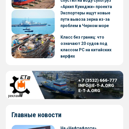
спустил на воду сухогруз
«Архип Куинджи» проекта
RSD59
Экспортеры ищут новые
пути вывоза зерна из-за
проблем в Черном море
Класс без границ: что
означают 20 судов под
классом РС на китайских
верфях
реклама
Главные новости
На «Нефтефлоте»