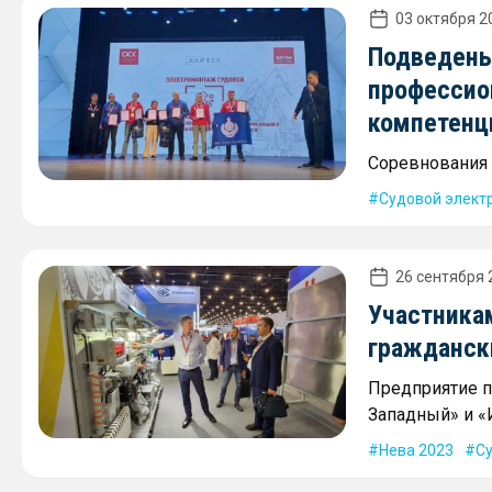
03 октября 20
Подведены
профессио
компетенц
Соревнования 
Судовой элект
26 сентября 
Участника
гражданск
Предприятие п
Западный» и «
Нева 2023
С