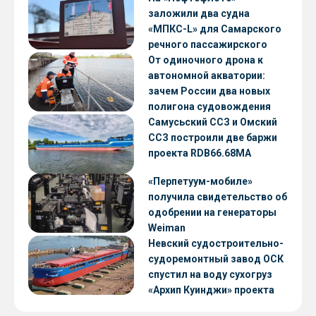
заложили два судна
«МПКС-L» для Самарского
речного пассажирского
предприятия
От одиночного дрона к
автономной акватории:
зачем России два новых
полигона судовождения
Самусьский ССЗ и Омский
ССЗ построили две баржи
проекта RDB66.68МА
«Перпетуум-мобиле»
получила свидетельство об
одобрении на генераторы
Weiman
Невский судостроительно-
судоремонтный завод ОСК
спустил на воду сухогруз
«Архип Куинджи» проекта
RSD59