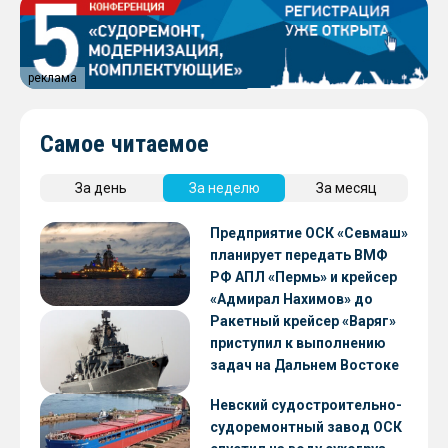
реклама
Самое читаемое
За день
За неделю
За месяц
Предприятие ОСК «Севмаш»
планирует передать ВМФ
РФ АПЛ «Пермь» и крейсер
«Адмирал Нахимов» до
конца 2026 года
Ракетный крейсер «Варяг»
приступил к выполнению
задач на Дальнем Востоке
Невский судостроительно-
судоремонтный завод ОСК