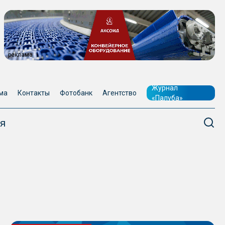
реклама
Журнал
ма
Контакты
Фотобанк
Агентство
«Палуба»
я