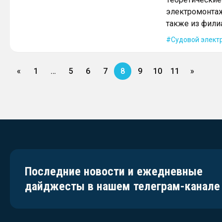
электромонтажн
также из фили
Судовой элект
«
1
…
5
6
7
8
9
10
11
»
Последние новости и ежедневные
дайджесты в нашем телеграм-канале