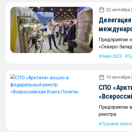
22 сентября 
Делегация
междунаро
Предприятие н
«Северо-Запад
Нева 2023
С
15 сентября 
СПО «Аркт
«Всеросси
Предприятие в
реестра.
Судовой элект