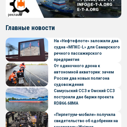
реклама
Главные новости
На «Нефтефлоте» заложили два
судна «МПКС-L» для Самарского
речного пассажирского
предприятия
От одиночного дрона к
автономной акватории: зачем
России два новых полигона
судовождения
Самусьский ССЗ и Омский ССЗ
построили две баржи проекта
RDB66.68МА
«Перпетуум-мобиле» получила
свидетельство об одобрении на
генераторы Weiman