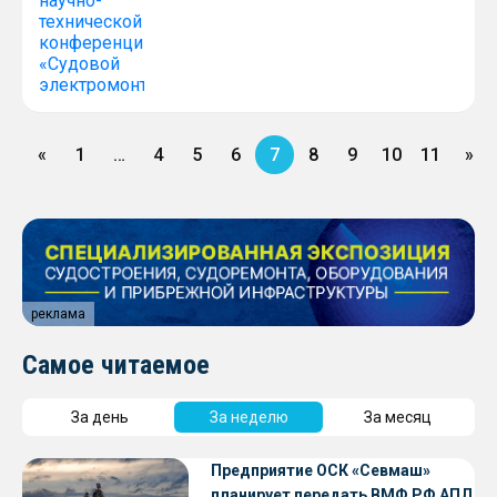
«
1
…
4
5
6
7
8
9
10
11
»
реклама
Самое читаемое
За день
За неделю
За месяц
Предприятие ОСК «Севмаш»
планирует передать ВМФ РФ АПЛ