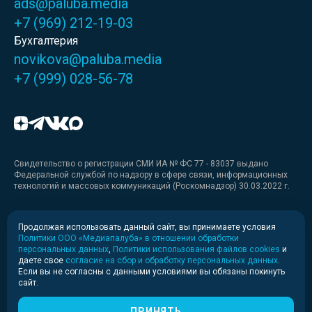
ads@paluba.media
+7 (969) 212-19-03
Бухгалтерия
novikova@paluba.media
+7 (999) 028-56-78
Свидетельство о регистрации СМИ ИА № ФС 77 - 83037 выдано
Федеральной службой по надзору в сфере связи, информационных
технологий и массовых коммуникаций (Роскомнадзор) 30.03.2022 г.
Медиакит
Продолжая использовать данный сайт, вы принимаете условия
Политики ООО «Медиапалуба» в отношении обработки
Медиакит для печати
персональных данных
,
Политики использования файлов cookies
и
даете свое
согласие на сбор и обработку персональных данных
.
Если вы не согласны с данными условиями вы обязаны покинуть
Политика конфиденциальности
сайт.
© 2020-2026 Информационное агентство «Медиапалуба»
(6+).
ПРИНЯТЬ