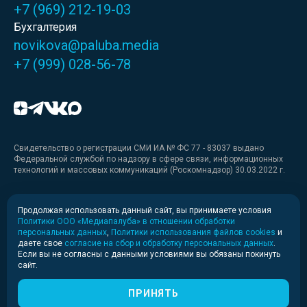
+7 (969) 212-19-03
Бухгалтерия
novikova@paluba.media
+7 (999) 028-56-78
Свидетельство о регистрации СМИ ИА № ФС 77 - 83037 выдано
Федеральной службой по надзору в сфере связи, информационных
технологий и массовых коммуникаций (Роскомнадзор) 30.03.2022 г.
Медиакит
Продолжая использовать данный сайт, вы принимаете условия
Политики ООО «Медиапалуба» в отношении обработки
Медиакит для печати
персональных данных
,
Политики использования файлов cookies
и
даете свое
согласие на сбор и обработку персональных данных
.
Если вы не согласны с данными условиями вы обязаны покинуть
Политика конфиденциальности
сайт.
© 2020-2026 Информационное агентство «Медиапалуба»
(6+).
ПРИНЯТЬ