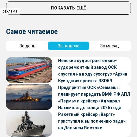
ПОКАЗАТЬ ЕЩЁ
реклама
Самое читаемое
За день
За неделю
За месяц
Невский судостроительно-
судоремонтный завод ОСК
спустил на воду сухогруз «Архип
Куинджи» проекта RSD59
Предприятие ОСК «Севмаш»
планирует передать ВМФ РФ АПЛ
«Пермь» и крейсер «Адмирал
Нахимов» до конца 2026 года
Ракетный крейсер «Варяг»
приступил к выполнению задач
на Дальнем Востоке