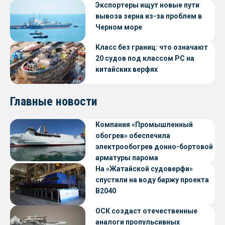
Экспортеры ищут новые пути
вывоза зерна из-за проблем в
Черном море
Класс без границ: что означают
20 судов под классом РС на
китайских верфях
Главные новости
Компания «Промышленный
обогрев» обеспечила
электрообогрев донно-бортовой
арматуры парома
«Петропавловск» проекта CNF22
На «Жатайской судоверфи»
спустили на воду баржу проекта
В2040
ОСК создаст отечественные
аналоги пропульсивных