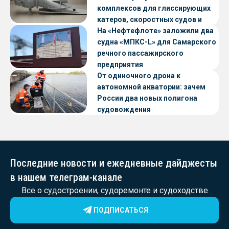
комплексов для глиссирующих
катеров, скоростных судов и
судов с малой осадкой
На «Нефтефлоте» заложили два
судна «МПКС-L» для Самарского
речного пассажирского
предприятия
От одиночного дрона к
автономной акватории: зачем
России два новых полигона
судовождения
Последние новости и ежедневные дайджесты
в нашем телеграм-канале
Все о судостроении, судоремонте и судоходстве
ПОДПИСАТЬСЯ