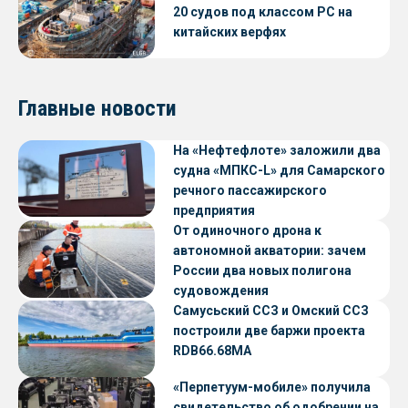
20 судов под классом РС на
китайских верфях
Главные новости
На «Нефтефлоте» заложили два
судна «МПКС-L» для Самарского
речного пассажирского
предприятия
От одиночного дрона к
автономной акватории: зачем
России два новых полигона
судовождения
Самусьский ССЗ и Омский ССЗ
построили две баржи проекта
RDB66.68МА
«Перпетуум-мобиле» получила
свидетельство об одобрении на