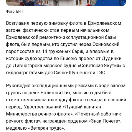
Фото: ЕРП
Возглавил первую зимовку флота в Ермолаевском
затоне, фактически став первым начальником
Ермолаевской ремонтно-эксплуатационной базы
флота, был первым, кто спустил через Осиновский
порог состав из 14 груженых барж, и впервые в
истории судоходства по Енисею провел от Дудинки
до Дивногорска морское судно «Советская Якутия» с
гидроагрегатами для Саяно-Шушенской ГЭС.
Руководил экспедиционными рейсами в ходе завоза
грузов по реке Большой Пит, многие годы был
ответственным за выводку флота с севера в осенний
период. Удостоен званий «Лучший капитан
Министерства речного флота», «Почётный работник
речного флота», награждён орденом «Знак Почёта»,
медалью «Ветеран труда».