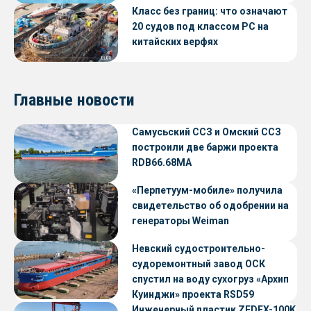
Класс без границ: что означают
20 судов под классом РС на
китайских верфях
Главные новости
Самусьский ССЗ и Омский ССЗ
построили две баржи проекта
RDB66.68МА
«Перпетуум-мобиле» получила
свидетельство об одобрении на
генераторы Weiman
Невский судостроительно-
судоремонтный завод ОСК
спустил на воду сухогруз «Архип
Куинджи» проекта RSD59
Инженерный пластик ZEDEX-100K