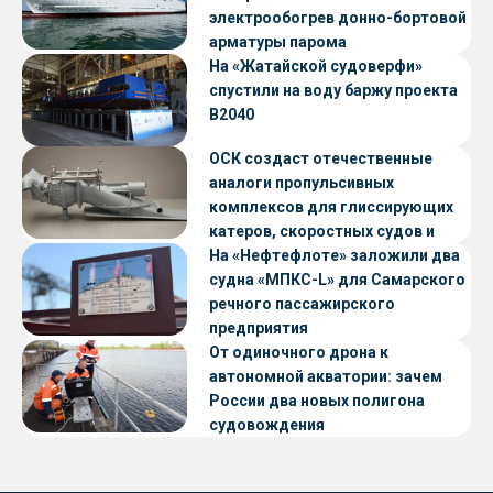
электрообогрев донно-бортовой
арматуры парома
«Петропавловск» проекта CNF22
На «Жатайской судоверфи»
спустили на воду баржу проекта
В2040
ОСК создаст отечественные
аналоги пропульсивных
комплексов для глиссирующих
катеров, скоростных судов и
судов с малой осадкой
На «Нефтефлоте» заложили два
судна «МПКС-L» для Самарского
речного пассажирского
предприятия
От одиночного дрона к
автономной акватории: зачем
России два новых полигона
судовождения