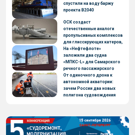
CNF22
спустили на воду баржу
проекта В2040
ОСК создаст
отечественные аналоги
пропульсивных комплексов
для глиссирующих катеров,
скоростных судов и судов с
На «Нефтефлоте»
малой осадкой
заложили два судна
«МПКС-L» для Самарского
речного пассажирского
предприятия
От одиночного дрона к
автономной акватории:
зачем России два новых
полигона судовождения