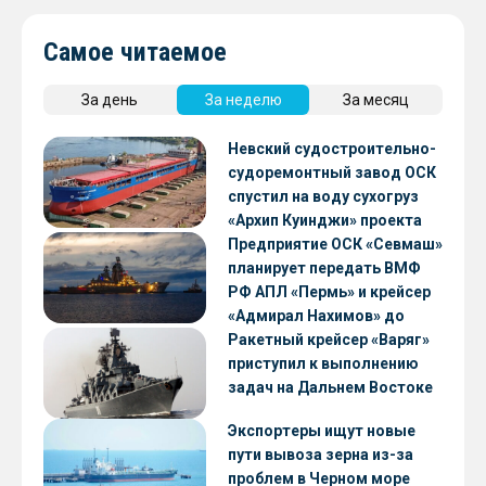
Самое читаемое
За день
За неделю
За месяц
Невский судостроительно-
судоремонтный завод ОСК
спустил на воду сухогруз
«Архип Куинджи» проекта
RSD59
Предприятие ОСК «Севмаш»
планирует передать ВМФ
РФ АПЛ «Пермь» и крейсер
«Адмирал Нахимов» до
конца 2026 года
Ракетный крейсер «Варяг»
приступил к выполнению
задач на Дальнем Востоке
Экспортеры ищут новые
пути вывоза зерна из-за
проблем в Черном море