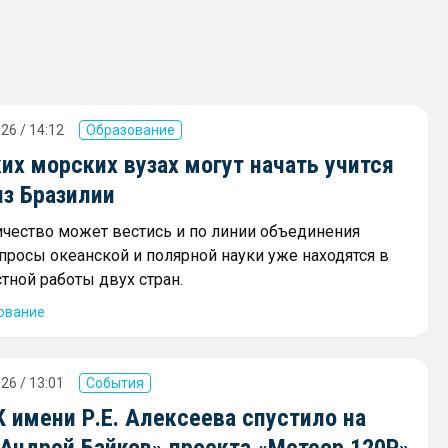
26 / 14:12
Образование
их морских вузах могут начать учится
из Бразилии
ичество может вестись и по линии объединения
просы океанской и полярной науки уже находятся в
тной работы двух стран.
ование
26 / 13:01
События
 имени Р.Е. Алексеева спустило на
«Андрей Байков» проекта «Метеор 120Р»