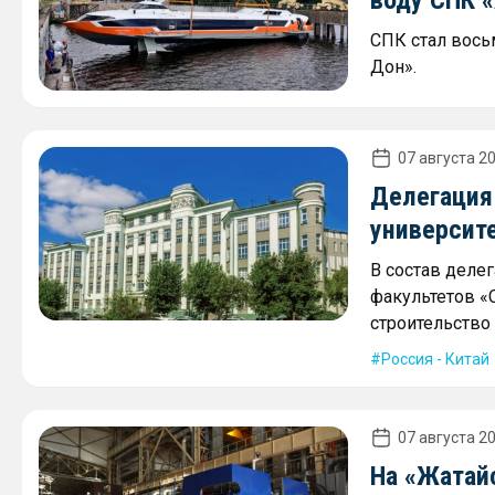
СПК стал вось
Дон».
07 августа 20
Делегация
университ
В состав деле
факультетов «
строительство 
Россия - Китай
07 августа 20
На «Жатай