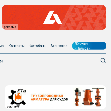
реклама
Журнал
ма
Контакты
Фотобанк
Агентство
«Палуба»
я
реклама