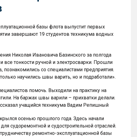
в
сплуатационной базы флота выпустит первых
иятии завершают 19 студентов техникума водных
ения Николая Ивановича Базинского за полгода
и все тонкости ручной и электросварки. Прошли
в, познакомились со специалистами предприятия.
только научились швы варить, но и подработали».
пециалистов помочь. Выходили на практику на
атили. На баржах швы варили – прихватки делали.
рассказал учащийся техникума Вадим Репишный
ткрылся осенью прошлого года. Здесь начали
ля судоремонтной и судостроительной отраслей.
отрудничеству ремонтно-эксплуатационной базы