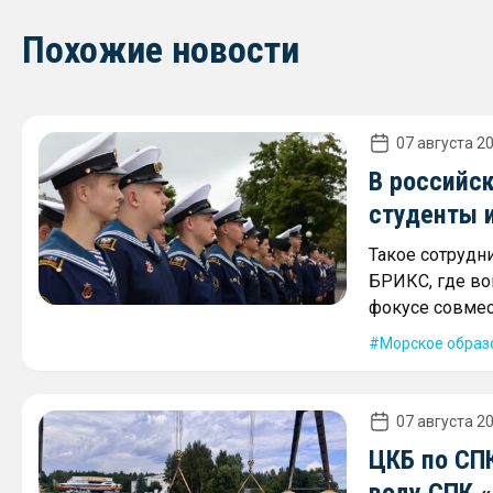
Похожие новости
07 августа 20
В российск
студенты 
Такое сотрудн
БРИКС, где во
фокусе совмес
Морское образ
07 августа 20
ЦКБ по СПК
воду СПК 