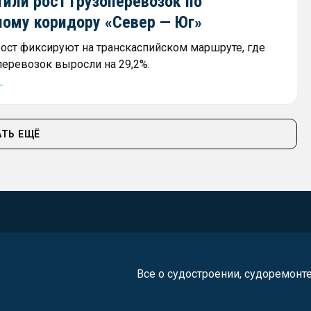
или рост грузоперевозок по
ному коридору «Север — Юг»
ост фиксируют на транскаспийском маршруте, где
еревозок выросли на 29,2%.
г
ТЬ ЕЩЁ
Все о судостроении, судоремонт