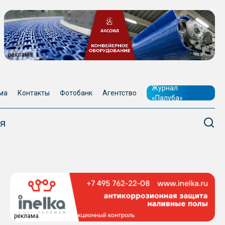
реклама
Журнал
ма
Контакты
Фотобанк
Агентство
«Палуба»
я
реклама