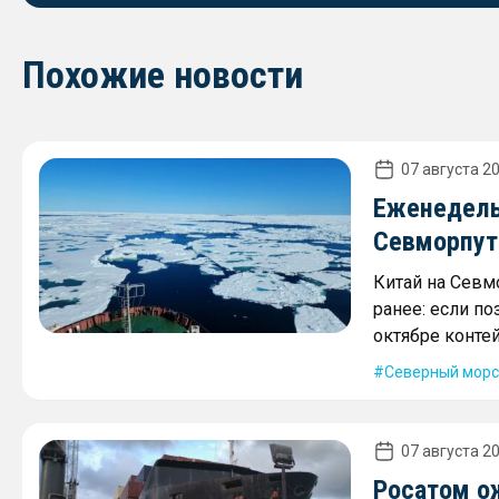
Похожие новости
07 августа 20
Еженедель
Севморпути
Китай на Севм
ранее: если по
октябре контей
Северный морс
07 августа 20
Росатом о