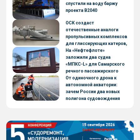
CNF22
спустили на воду баржу
проекта В2040
ОСК создаст
отечественные аналоги
пропульсивных комплексов
для глиссирующих катеров,
скоростных судов и судов с
На «Нефтефлоте»
малой осадкой
заложили два судна
«МПКС-L» для Самарского
речного пассажирского
предприятия
От одиночного дрона к
автономной акватории:
зачем России два новых
полигона судовождения