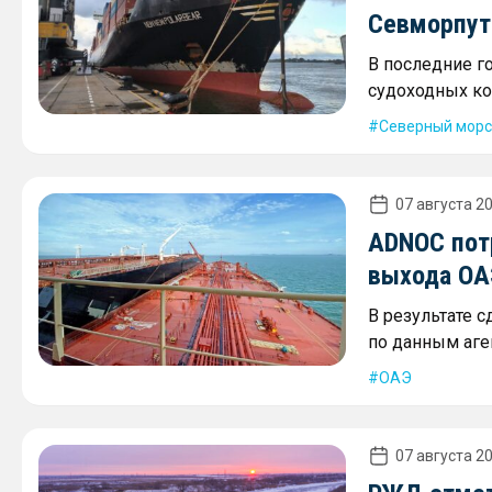
Севморпути
В последние г
судоходных ко
Северный морс
07 августа 20
ADNOC пот
выхода ОА
В результате 
по данным аген
ОАЭ
07 августа 20