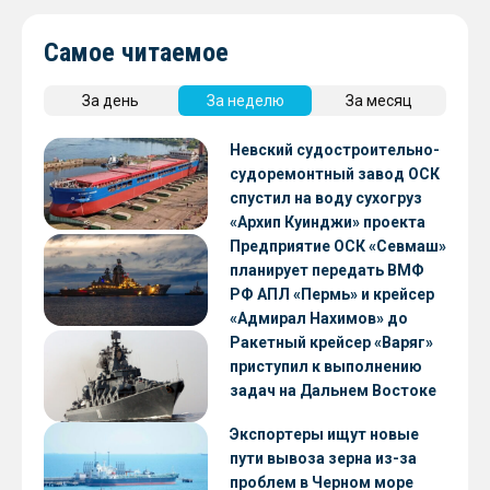
Самое читаемое
За день
За неделю
За месяц
Невский судостроительно-
судоремонтный завод ОСК
спустил на воду сухогруз
«Архип Куинджи» проекта
RSD59
Предприятие ОСК «Севмаш»
планирует передать ВМФ
РФ АПЛ «Пермь» и крейсер
«Адмирал Нахимов» до
конца 2026 года
Ракетный крейсер «Варяг»
приступил к выполнению
задач на Дальнем Востоке
Экспортеры ищут новые
пути вывоза зерна из-за
проблем в Черном море