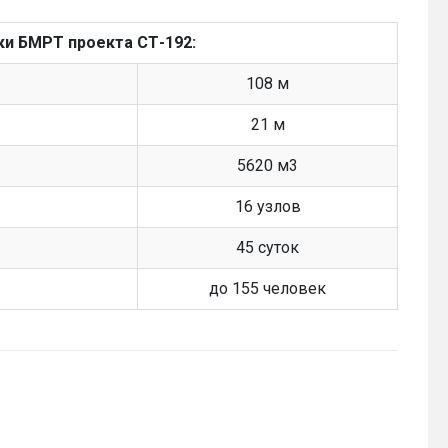
и БМРТ проекта СТ-192:
108 м
21 м
5620 м3
16 узлов
45 суток
до 155 человек