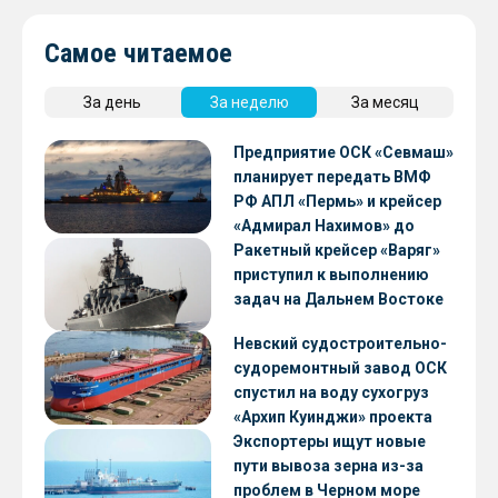
Самое читаемое
За день
За неделю
За месяц
Предприятие ОСК «Севмаш»
планирует передать ВМФ
РФ АПЛ «Пермь» и крейсер
«Адмирал Нахимов» до
конца 2026 года
Ракетный крейсер «Варяг»
приступил к выполнению
задач на Дальнем Востоке
Невский судостроительно-
судоремонтный завод ОСК
спустил на воду сухогруз
«Архип Куинджи» проекта
RSD59
Экспортеры ищут новые
пути вывоза зерна из-за
проблем в Черном море