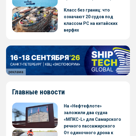
Класс без границ: что
означают 20 судов под
классом РС на китайских
верфях
реклама
Главные новости
На «Нефтефлоте»
заложили два судна
«МПКС-L» для Самарского
речного пассажирского
предприятия
От одиночного дрона к