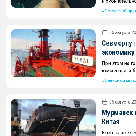
и окончательн
Ормузский про
06 августа 20
Севморпут
экономику
При этом на т
класса при со
Северный морс
06 августа 20
Мурманск 
Китая
Всего в этом 