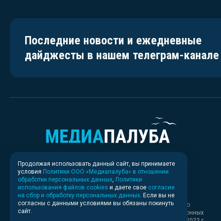
Последние новости и ежедневные
дайджесты в нашем телеграм-канале
Продолжая использовать данный сайт, вы принимаете
условия
Политики ООО «Медиапалуба» в отношении
обработки персональных данных
,
Политики
использования файлов cookies
и даете свое
согласие
на сбор и обработку персональных данных
. Если вы не
согласны с данными условиями вы обязаны покинуть
Свидетельство о регистрации СМИ ИА № ФС 77 - 83037 выдано
сайт.
Федеральной службой по надзору в сфере связи, информационных
технологий и массовых коммуникаций (Роскомнадзор) 30.03.2022 г.