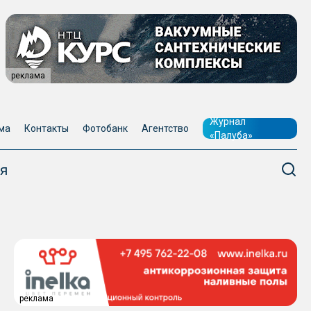
реклама
Журнал
ма
Контакты
Фотобанк
Агентство
«Палуба»
я
реклама