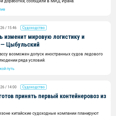
ой доработки, сообщили в МИД Ирана.
лив
26 / 15:46
Судоходство
ь изменит мировую логистику и
 — Цыбульский
рассу возможен допуск иностранных судов ледового
блюдении ряда условий.
кой путь
26 / 14:00
Судоходство
готов принять первый контейнеровоз из
сезоне китайские судоходные компании планируют