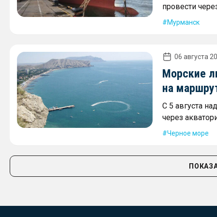
провести через
Мурманск
06 августа 20
Морские л
на маршру
С 5 августа на
через акватор
Черное море
ПОКАЗА