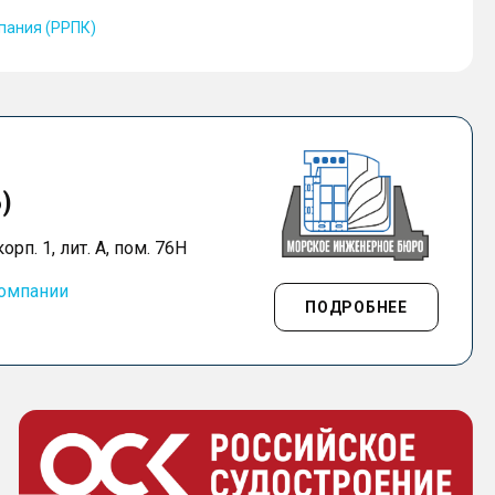
пания (РРПК)
)
орп. 1, лит. А, пом. 76Н
компании
ПОДРОБНЕЕ