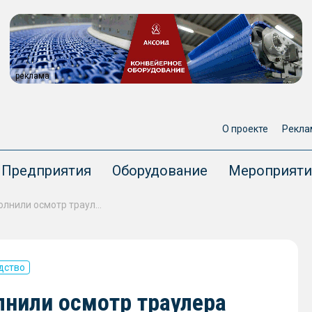
реклама
О проекте
Рекла
Предприятия
Оборудование
Мероприяти
Специалисты НЦБРП выполнили осмотр траулера «Механик Маслак» проекта СТ-192
дство
нили осмотр траулера