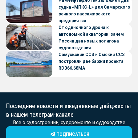
судов с малой осадкой
На «Нефтефлоте» заложили два
судна «МПКС-L» для Самарского
речного пассажирского
предприятия
От одиночного дрона к
автономной акватории: зачем
России два новых полигона
судовождения
Самусьский ССЗ и Омский ССЗ
построили две баржи проекта
RDB66.68МА
Последние новости и ежедневные дайджесты
в нашем телеграм-канале
Все о судостроении, судоремонте и судоходстве
ПОДПИСАТЬСЯ