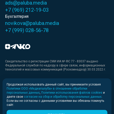
ads@paluba.media
+7 (969) 212-19-03
Бухгалтерия
novikova@paluba.media
+7 (999) 028-56-78
Свидетельство о регистрации СМИ ИА № ФС 77 - 83037 выдано
Федеральной службой по надзору в сфере связи, информационных
технологий и массовых коммуникаций (Роскомнадзор) 30.03.2022 г.
Медиакит
Продолжая использовать данный сайт, вы принимаете условия
Политики ООО «Медиапалуба» в отношении обработки
Медиакит для печати
персональных данных
,
Политики использования файлов cookies
и
даете свое
согласие на сбор и обработку персональных данных
.
Если вы не согласны с данными условиями вы обязаны покинуть
Политика конфиденциальности
сайт.
© 2020-2026 Информационное агентство «Медиапалуба»