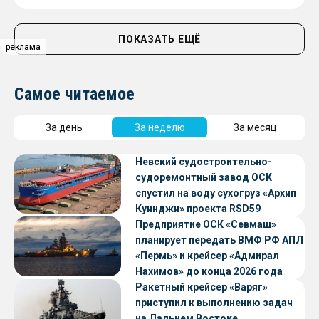
ПОКАЗАТЬ ЕЩЁ
реклама
реклама
Самое читаемое
За день
За неделю
За месяц
Невский судостроительно-
судоремонтный завод ОСК
спустил на воду сухогруз «Архип
Куинджи» проекта RSD59
Предприятие ОСК «Севмаш»
планирует передать ВМФ РФ АПЛ
«Пермь» и крейсер «Адмирал
Нахимов» до конца 2026 года
Ракетный крейсер «Варяг»
приступил к выполнению задач
на Дальнем Востоке