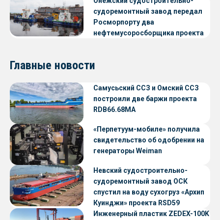
Онежский судостроительно-
судоремонтный завод передал
Росморпорту два
нефтемусоросборщика проекта
NE028
Главные новости
Самусьский ССЗ и Омский ССЗ
построили две баржи проекта
RDB66.68МА
«Перпетуум-мобиле» получила
свидетельство об одобрении на
генераторы Weiman
Невский судостроительно-
судоремонтный завод ОСК
спустил на воду сухогруз «Архип
Куинджи» проекта RSD59
Инженерный пластик ZEDEX-100K