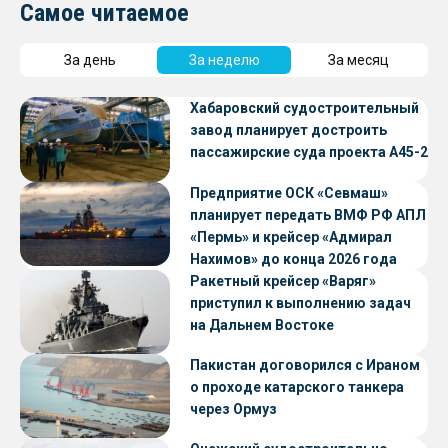
Самое читаемое
За день
За неделю
За месяц
Хабаровский судостроительный
завод планирует достроить
пассажирские суда проекта А45-2
Предприятие ОСК «Севмаш»
планирует передать ВМФ РФ АПЛ
«Пермь» и крейсер «Адмирал
Нахимов» до конца 2026 года
Ракетный крейсер «Варяг»
приступил к выполнению задач
на Дальнем Востоке
Пакистан договорился с Ираном
о проходе катарского танкера
через Ормуз