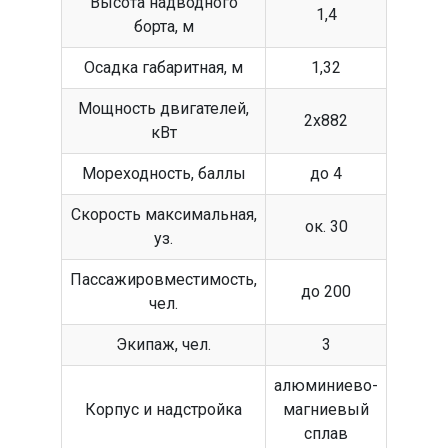
Высота надводного
1,4
борта, м
Осадка габаритная, м
1,32
Мощность двигателей,
2х882
кВт
Мореходность, баллы
до 4
Скорость максимальная,
ок. 30
уз.
Пассажировместимость,
до 200
чел.
Экипаж, чел.
3
алюминиево-
Корпус и надстройка
магниевый
сплав