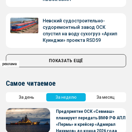
Невский судостроительно-
судоремонтный завод ОСК
спустил на воду сухогруз «Архип
Куинджи» проекта RSD59
ПОКАЗАТЬ ЕЩЁ
реклама
реклама
реклама
Самое читаемое
За день
За неделю
За месяц
Предприятие ОСК «Севмаш»
планирует передать ВМФ РФ АПЛ
«Пермь» и крейсер «Адмирал
Нахимов» до конца 2026 года