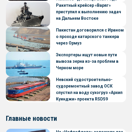
Ракетный крейсер «Варяг»
приступил к выполнению задач
на Дальнем Востоке
Пакистан договорился с Ираном
о проходе катарского танкера
через Ормуз
Экспортеры ищут новые пути
вывоза зерна из-за проблем в
Черном море
Невский судостроительно-
судоремонтный завод ОСК
спустил на воду сухогруз «Архип
Куинджи» проекта RSD59
Главные новости
На «Нефтефлоте» заложили два