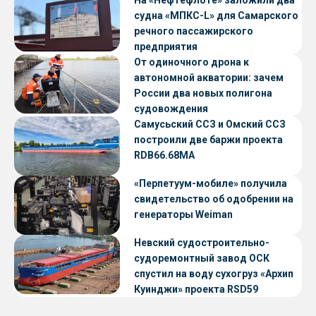
судна «МПКС-L» для Самарского
речного пассажирского
предприятия
От одиночного дрона к
автономной акватории: зачем
России два новых полигона
судовождения
Самусьский ССЗ и Омский ССЗ
построили две баржи проекта
RDB66.68МА
«Перпетуум-мобиле» получила
свидетельство об одобрении на
генераторы Weiman
Невский судостроительно-
судоремонтный завод ОСК
спустил на воду сухогруз «Архип
Куинджи» проекта RSD59