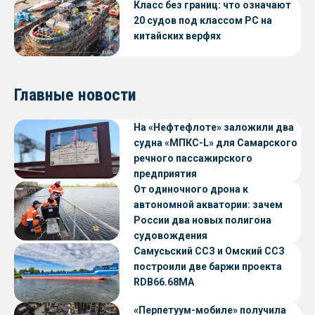
Класс без границ: что означают
20 судов под классом РС на
китайских верфях
Главные новости
На «Нефтефлоте» заложили два
судна «МПКС-L» для Самарского
речного пассажирского
предприятия
От одиночного дрона к
автономной акватории: зачем
России два новых полигона
судовождения
Самусьский ССЗ и Омский ССЗ
построили две баржи проекта
RDB66.68МА
«Перпетуум-мобиле» получила