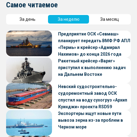
Самое читаемое
За день
За неделю
За месяц
Предприятие ОСК «Севмаш»
планирует передать ВМФ РФ АПЛ
«Пермь» и крейсер «Адмирал
Нахимов» до конца 2026 года
Ракетный крейсер «Варяг»
приступил к выполнению задач
на Дальнем Востоке
Невский судостроительно-
судоремонтный завод ОСК
спустил на воду сухогруз «Архип
Куинджи» проекта RSD59
Экспортеры ищут новые пути
вывоза зерна из-за проблем в
Черном море