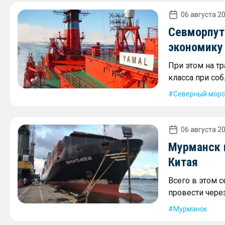
06 августа 20
Севморпут
экономику
При этом на т
класса при со
Северный морс
06 августа 20
Мурманск 
Китая
Всего в этом 
провести через
Мурманск