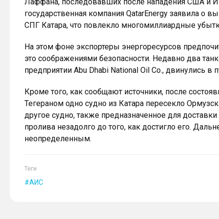
Лаффана, последовавших после нападения США и Изр
государственная компания QatarEnergy заявила о в
СПГ Катара, что повлекло многомиллиардные убытк
На этом фоне экспортеры энергоресурсов предпочи
это соображениями безопасности. Недавно два танк
предприятии Abu Dhabi National Oil Co., двинулись в
Кроме того, как сообщают источники, после состо
Тегераном одно судно из Катара пересекло Ормузски
другое судно, также предназначенное для доставки
пролива незадолго до того, как достигло его. Даль
неопределенным.
Теги
АИС