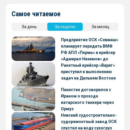
Самое читаемое
За день
За неделю
За месяц
Предприятие ОСК «Севмаш»
планирует передать ВМФ
РФ АПЛ «Пермь» и крейсер
«Адмирал Нахимов» до
конца 2026 года
Ракетный крейсер «Варяг»
приступил к выполнению
задач на Дальнем Востоке
Пакистан договорился с
Ираном о проходе
катарского танкера через
Ормуз
Невский судостроительно-
судоремонтный завод ОСК
спустил на воду сухогруз