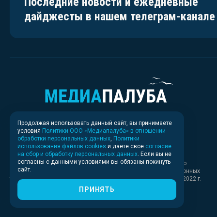
Последние новости и ежедневные
дайджесты в нашем телеграм-канале
Продолжая использовать данный сайт, вы принимаете
условия
Политики ООО «Медиапалуба» в отношении
обработки персональных данных
,
Политики
использования файлов cookies
и даете свое
согласие
на сбор и обработку персональных данных
. Если вы не
согласны с данными условиями вы обязаны покинуть
Свидетельство о регистрации СМИ ИА № ФС 77 - 83037 выдано
сайт.
Федеральной службой по надзору в сфере связи, информационных
технологий и массовых коммуникаций (Роскомнадзор) 30.03.2022 г.
ПРИНЯТЬ