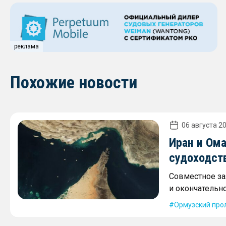
реклама
Похожие новости
06 августа 20
Иран и Ом
судоходст
Совместное за
и окончательн
Ормузский про