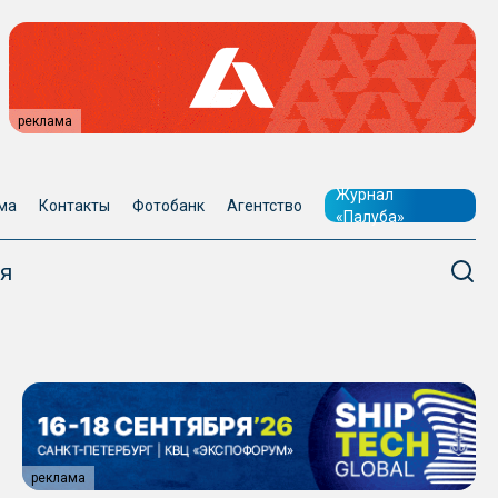
реклама
Журнал
ма
Контакты
Фотобанк
Агентство
«Палуба»
я
реклама