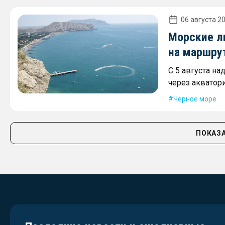
06 августа 20
Морские л
на маршру
С 5 августа на
через акватор
Черное море
ПОКАЗА