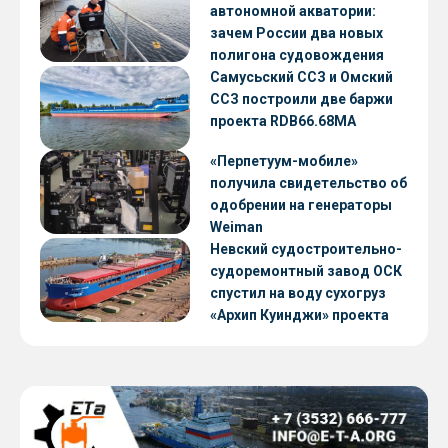
автономной акватории:
зачем России два новых
полигона судовождения
Самусьский ССЗ и Омский
ССЗ построили две баржи
проекта RDB66.68МА
«Перпетуум-мобиле»
получила свидетельство об
одобрении на генераторы
Weiman
Невский судостроительно-
судоремонтный завод ОСК
спустил на воду сухогруз
«Архип Куинджи» проекта
RSD59