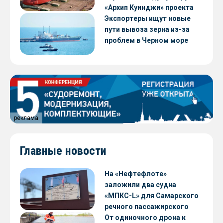
«Архип Куинджи» проекта
RSD59
Экспортеры ищут новые
пути вывоза зерна из-за
проблем в Черном море
реклама
Главные новости
На «Нефтефлоте»
заложили два судна
«МПКС-L» для Самарского
речного пассажирского
предприятия
От одиночного дрона к