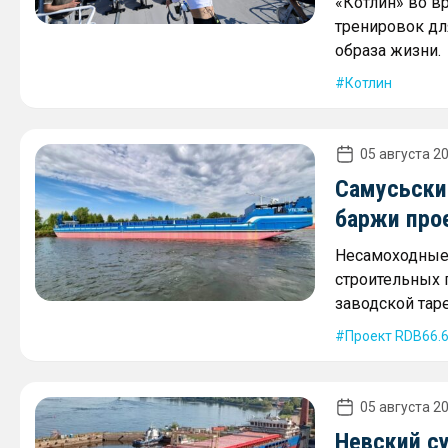
«Котлин» во в
тренировок дл
образа жизни.
Котлин
05 августа 20
Самусьски
баржи про
Несамоходные 
строительных г
заводской таре
Проект RDB66.
05 августа 20
Невский с