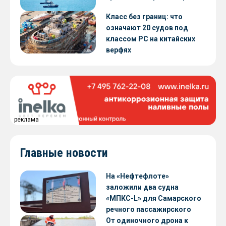
Класс без границ: что
означают 20 судов под
классом РС на китайских
верфях
реклама
Главные новости
На «Нефтефлоте»
заложили два судна
«МПКС-L» для Самарского
речного пассажирского
предприятия
От одиночного дрона к