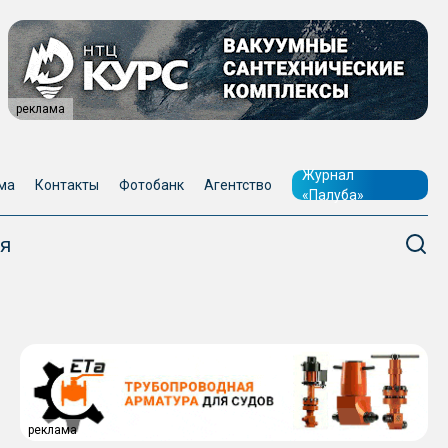
реклама
Журнал
ма
Контакты
Фотобанк
Агентство
«Палуба»
я
реклама