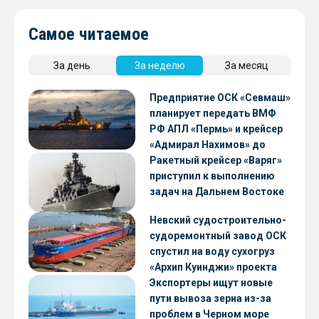
Самое читаемое
За день
За неделю
За месяц
Предприятие ОСК «Севмаш»
планирует передать ВМФ
РФ АПЛ «Пермь» и крейсер
«Адмирал Нахимов» до
конца 2026 года
Ракетный крейсер «Варяг»
приступил к выполнению
задач на Дальнем Востоке
Невский судостроительно-
судоремонтный завод ОСК
спустил на воду сухогруз
«Архип Куинджи» проекта
RSD59
Экспортеры ищут новые
пути вывоза зерна из-за
проблем в Черном море