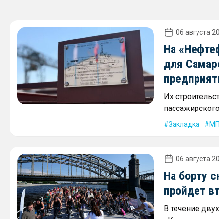
06 августа 20
На «Нефте
для Самар
предприят
Их строительс
пассажирского 
Закладка
МП
06 августа 20
На борту с
пройдет в
В течение дву