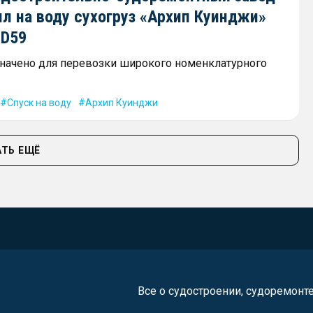
л на воду сухогруз «Архип Куинджи»
SD59
начено для перевозки широкого номенклатурного
Спуск на воду
Архип Куинджи
ТЬ ЕЩЁ
Все о судостроении, судоремонт