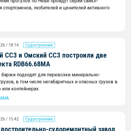
ремя прогулок по Неве пройдут серии сайкл-
я спортсменов, любителей и ценителей активного
26 / 18:14
Судостроение
й ССЗ и Омский ССЗ построили две
екта RDB66.68МА
баржи подходят для перевозки минерально-
рузов, в том числе негабаритных и опасных грузов в
 или контейнерах.
68МА
26 / 15:42
Судостроение
удостроительно-судоремонтный завод