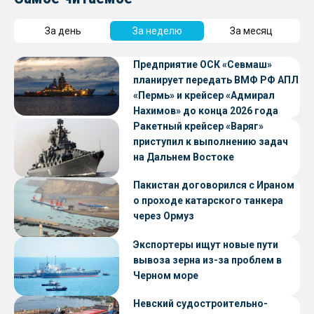
За день
За неделю
За месяц
Предприятие ОСК «Севмаш»
планирует передать ВМФ РФ АПЛ
«Пермь» и крейсер «Адмирал
Нахимов» до конца 2026 года
Ракетный крейсер «Варяг»
приступил к выполнению задач
на Дальнем Востоке
Пакистан договорился с Ираном
о проходе катарского танкера
через Ормуз
Экспортеры ищут новые пути
вывоза зерна из-за проблем в
Черном море
Невский судостроительно-