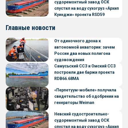
судоремонтный завод ОСК
спустил на воду сухогруз «Архип
Куинджи» проекта RSD59
Главные новости
От одиночного дрона к
автономной акватории: зачем
России два новых полигона
судовождения
Самусьский ССЗ и Омский ССЗ
построили две баржи проекта
RDB66.68МА
«Перпетуум-мобиле» получила
свидетельство об одобрении на
генераторы Weiman
Невский судостроительно-
судоремонтный завод ОСК
спустил на воду сухогруз «Архип