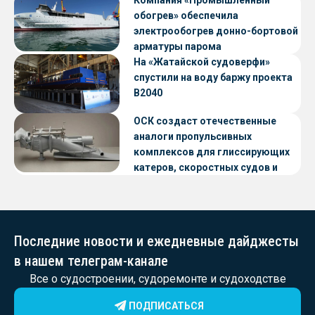
обогрев» обеспечила
электрообогрев донно-бортовой
арматуры парома
«Петропавловск» проекта CNF22
На «Жатайской судоверфи»
спустили на воду баржу проекта
В2040
ОСК создаст отечественные
аналоги пропульсивных
комплексов для глиссирующих
катеров, скоростных судов и
судов с малой осадкой
Последние новости и ежедневные дайджесты
в нашем телеграм-канале
Все о судостроении, судоремонте и судоходстве
ПОДПИСАТЬСЯ