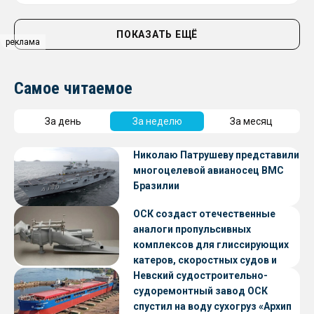
ПОКАЗАТЬ ЕЩЁ
реклама
Самое читаемое
За день
За неделю
За месяц
Николаю Патрушеву представили
многоцелевой авианосец ВМС
Бразилии
ОСК создаст отечественные
аналоги пропульсивных
комплексов для глиссирующих
катеров, скоростных судов и
судов с малой осадкой
Невский судостроительно-
судоремонтный завод ОСК
спустил на воду сухогруз «Архип