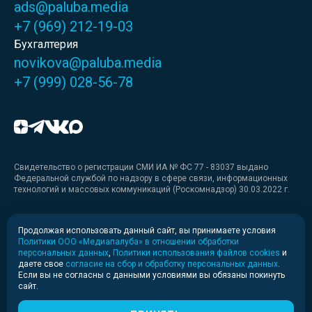
ads@paluba.media
+7 (969) 212-19-03
Бухгалтерия
novikova@paluba.media
+7 (999) 028-56-78
Свидетельство о регистрации СМИ ИА № ФС 77 - 83037 выдано
Федеральной службой по надзору в сфере связи, информационных
технологий и массовых коммуникаций (Роскомнадзор) 30.03.2022 г.
Медиакит
Продолжая использовать данный сайт, вы принимаете условия
Политики ООО «Медиапалуба» в отношении обработки
Медиакит для печати
персональных данных
,
Политики использования файлов cookies
и
даете свое
согласие на сбор и обработку персональных данных
.
Если вы не согласны с данными условиями вы обязаны покинуть
Политика конфиденциальности
сайт.
© 2020-2026 Информационное агентство «Медиапалуба»