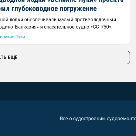
нил глубоководное погружение
ной лодки обеспечивали малый противолодочный
рдино-Балкария» и спасательное судно «СС-750».
еликие Луки
ТЬ ЕЩЁ
Все о судостроении, судоремонт