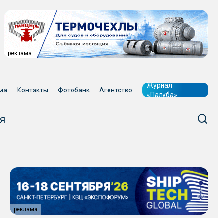
реклама
Журнал
ма
Контакты
Фотобанк
Агентство
«Палуба»
я
реклама