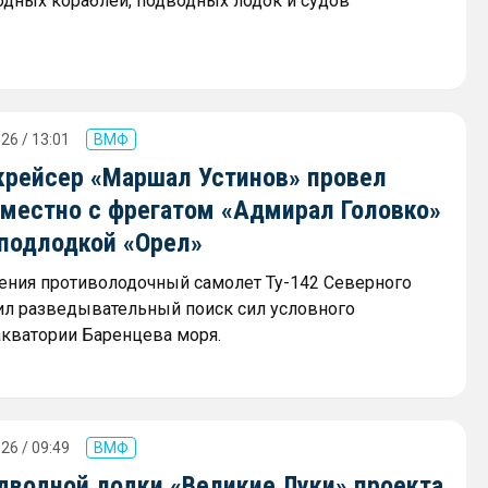
одных кораблей, подводных лодок и судов
26 / 13:01
ВМФ
крейсер «Маршал Устинов» провел
вместно с фрегатом «Адмирал Головко»
 подлодкой «Орел»
ения противолодочный самолет Ту-142 Северного
л разведывательный поиск сил условного
акватории Баренцева моря.
26 / 09:49
ВМФ
дводной лодки «Великие Луки» проекта