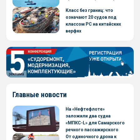
Класс без границ: что
означают 20 судов под
классом РС на китайских
верфях
реклама
Главные новости
На «Нефтефлоте»
заложили два судна
«МПКС-L» для Самарского
речного пассажирского
предприятия
От одиночного дрона к