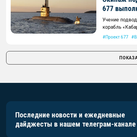
677 выпол
Учение подвод
корабль «Каба
Проект 677
В
ПОКАЗА
Последние новости и ежедневные
дайджесты в нашем телеграм-канале