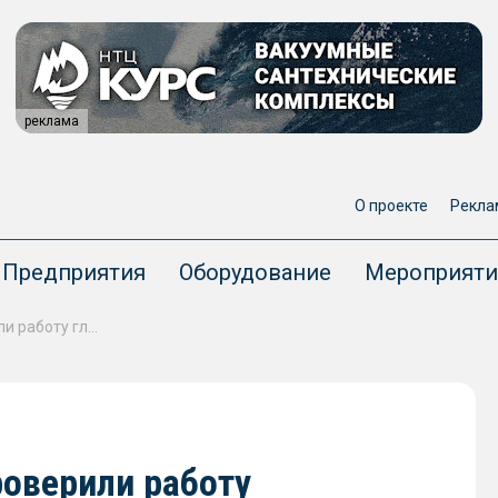
реклама
О проекте
Рекла
Предприятия
Оборудование
Мероприяти
На Тихоокеанском флоте проверили работу глубоководного аппарата АС-30
роверили работу