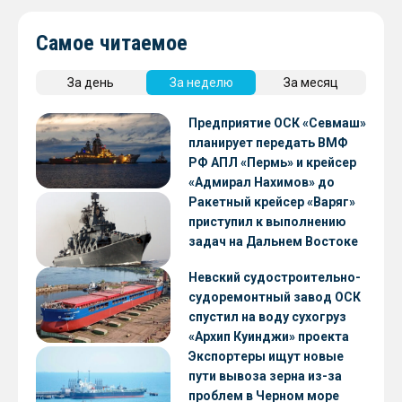
Самое читаемое
За день
За неделю
За месяц
Предприятие ОСК «Севмаш»
планирует передать ВМФ
РФ АПЛ «Пермь» и крейсер
«Адмирал Нахимов» до
конца 2026 года
Ракетный крейсер «Варяг»
приступил к выполнению
задач на Дальнем Востоке
Невский судостроительно-
судоремонтный завод ОСК
спустил на воду сухогруз
«Архип Куинджи» проекта
RSD59
Экспортеры ищут новые
пути вывоза зерна из-за
проблем в Черном море