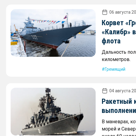
06 августа 20
Корвет «Г
«Калибр» в
флота
Дальность пол
километров.
Гремящий
04 августа 20
Ракетный к
выполнени
В маневрах, к
морей и Север