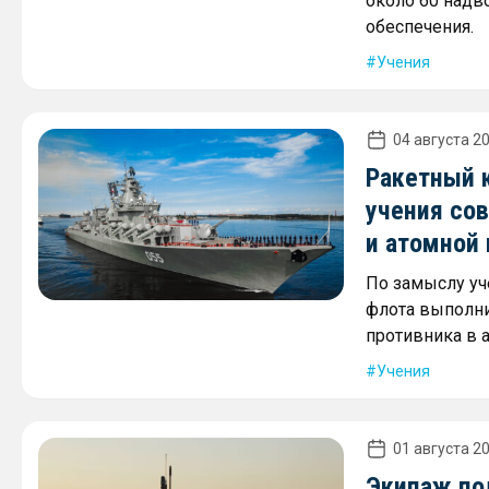
около 60 надв
обеспечения.
Учения
04 августа 20
Ракетный 
учения со
и атомной
По замыслу уч
флота выполни
противника в 
Учения
01 августа 20
Экипаж по