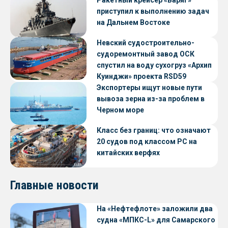
Ракетный крейсер «Варяг»
приступил к выполнению задач
на Дальнем Востоке
Невский судостроительно-
судоремонтный завод ОСК
спустил на воду сухогруз «Архип
Куинджи» проекта RSD59
Экспортеры ищут новые пути
вывоза зерна из-за проблем в
Черном море
Класс без границ: что означают
20 судов под классом РС на
китайских верфях
Главные новости
На «Нефтефлоте» заложили два
судна «МПКС-L» для Самарского