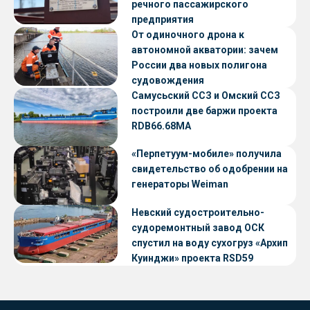
речного пассажирского
предприятия
От одиночного дрона к
автономной акватории: зачем
России два новых полигона
судовождения
Самусьский ССЗ и Омский ССЗ
построили две баржи проекта
RDB66.68МА
«Перпетуум-мобиле» получила
свидетельство об одобрении на
генераторы Weiman
Невский судостроительно-
судоремонтный завод ОСК
спустил на воду сухогруз «Архип
Куинджи» проекта RSD59