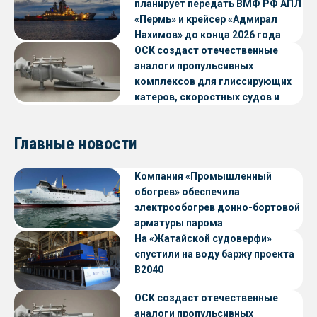
планирует передать ВМФ РФ АПЛ
«Пермь» и крейсер «Адмирал
Нахимов» до конца 2026 года
ОСК создаст отечественные
аналоги пропульсивных
комплексов для глиссирующих
катеров, скоростных судов и
судов с малой осадкой
Главные новости
Компания «Промышленный
обогрев» обеспечила
электрообогрев донно-бортовой
арматуры парома
«Петропавловск» проекта CNF22
На «Жатайской судоверфи»
спустили на воду баржу проекта
В2040
ОСК создаст отечественные
аналоги пропульсивных