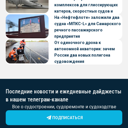
комплексов для глиссирующих
катеров, скоростных судов и
судов с малой осадкой
На «Нефтефлоте» заложили два
судна «МПКС-L» для Самарского
речного пассажирского
предприятия
От одиночного дрона к
автономной акватории: зачем
России два новых полигона
судовождения
Последние новости и ежедневные дайджесты
в нашем телеграм-канале
Все о судостроении, судоремонте и судоходстве
ПОДПИСАТЬСЯ