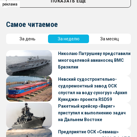
ПОКАЗАТЬ ЕЩЁ
реклама
реклама
реклама
Самое читаемое
За день
За неделю
За месяц
Николаю Патрушеву представили
многоцелевой авианосец ВМС
Бразилии
Невский судостроительно-
судоремонтный завод ОСК
спустил на воду сухогруз «Архип
Куинджи» проекта RSD59
Ракетный крейсер «Варяг»
приступил к выполнению задач
на Дальнем Востоке
Предприятие ОСК «Севмаш»