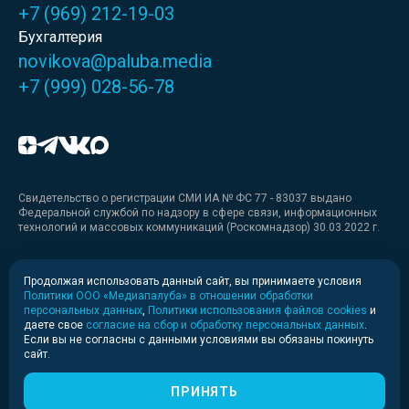
+7 (969) 212-19-03
Бухгалтерия
novikova@paluba.media
+7 (999) 028-56-78
Свидетельство о регистрации СМИ ИА № ФС 77 - 83037 выдано
Федеральной службой по надзору в сфере связи, информационных
технологий и массовых коммуникаций (Роскомнадзор) 30.03.2022 г.
Медиакит
Продолжая использовать данный сайт, вы принимаете условия
Политики ООО «Медиапалуба» в отношении обработки
Медиакит для печати
персональных данных
,
Политики использования файлов cookies
и
даете свое
согласие на сбор и обработку персональных данных
.
Если вы не согласны с данными условиями вы обязаны покинуть
Политика конфиденциальности
сайт.
© 2020-2026 Информационное агентство «Медиапалуба»
(6+).
ПРИНЯТЬ