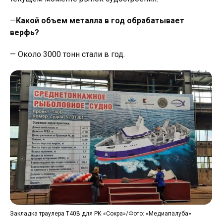
—
Какой объем металла в год обрабатывает
верфь?
— Около 3000 тонн стали в год.
Зак
Закладка траулера Т40В для РК «Сокра»/Фото: «Медиапалуба»