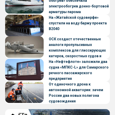
обогрев» обеспечила
электрообогрев донно-бортовой
арматуры парома
«Петропавловск» проекта CNF22
На «Жатайской судоверфи»
спустили на воду баржу проекта
В2040
ОСК создаст отечественные
аналоги пропульсивных
комплексов для глиссирующих
катеров, скоростных судов и
судов с малой осадкой
На «Нефтефлоте» заложили два
судна «МПКС-L» для Самарского
речного пассажирского
предприятия
От одиночного дрона к
автономной акватории: зачем
России два новых полигона
судовождения