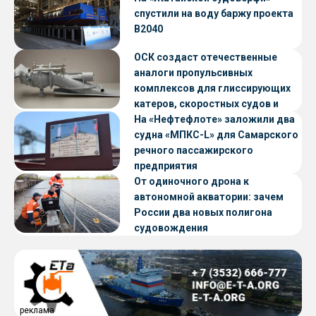
спустили на воду баржу проекта
В2040
ОСК создаст отечественные
аналоги пропульсивных
комплексов для глиссирующих
катеров, скоростных судов и
судов с малой осадкой
На «Нефтефлоте» заложили два
судна «МПКС-L» для Самарского
речного пассажирского
предприятия
От одиночного дрона к
автономной акватории: зачем
России два новых полигона
судовождения
реклама