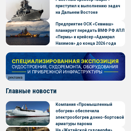
приступил к выполнению задач
на Дальнем Востоке
Предприятие ОСК «Севмаш»
планирует передать ВМФ РФ АПЛ
«Пермь» и крейсер «Адмирал
Нахимов» до конца 2026 года
реклама
Главные новости
Компания «Промышленный
обогрев» обеспечила
электрообогрев донно-бортовой
арматуры парома
«Петропавловск» проекта CNF22
На «Жатайской судоверфи»