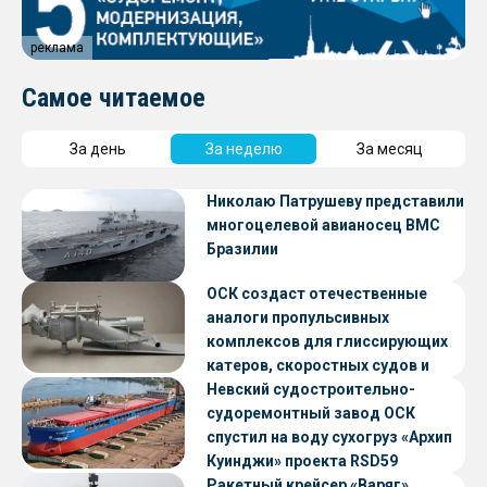
реклама
Самое читаемое
За день
За неделю
За месяц
Николаю Патрушеву представили
многоцелевой авианосец ВМС
Бразилии
ОСК создаст отечественные
аналоги пропульсивных
комплексов для глиссирующих
катеров, скоростных судов и
судов с малой осадкой
Невский судостроительно-
судоремонтный завод ОСК
спустил на воду сухогруз «Архип
Куинджи» проекта RSD59
Ракетный крейсер «Варяг»